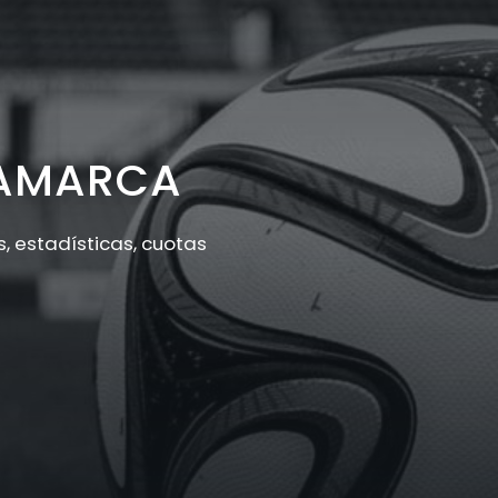
NAMARCA
, estadísticas, cuotas