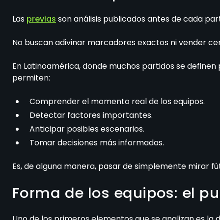
Las
previas
son análisis publicados antes de cada par
No buscan adivinar marcadores exactos ni vender cer
En Latinoamérica, donde muchos partidos se definen 
permiten:
Comprender el momento real de los equipos.
Detectar factores importantes.
Anticipar posibles escenarios.
Tomar decisiones más informadas.
Es, de alguna manera, pasar de simplemente mirar fút
Forma de los equipos: el pul
Uno de los primeros elementos que se analizan es la 