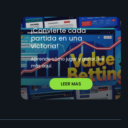
¡Convierte cada
partida en una
victoria!
Aprende cómo jugar y ganar, lee
más aquí.
LEER MAS