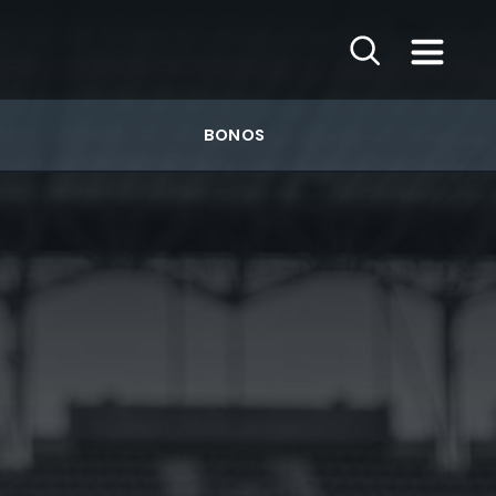
BONOS