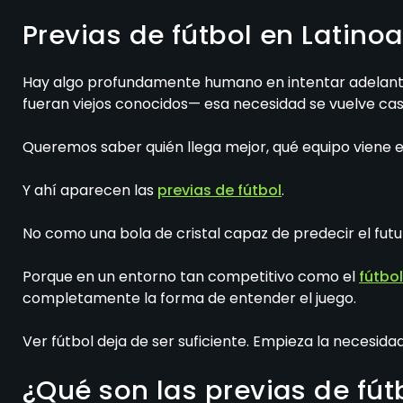
Previas de fútbol en Latino
Hay algo profundamente humano en intentar adelantars
fueran viejos conocidos— esa necesidad se vuelve casi
Queremos saber quién llega mejor, qué equipo viene
Y ahí aparecen las
previas de fútbol
.
No como una bola de cristal capaz de predecir el futu
Porque en un entorno tan competitivo como el
fútbo
completamente la forma de entender el juego.
Ver fútbol deja de ser suficiente. Empieza la necesidad
¿Qué son las previas de fút