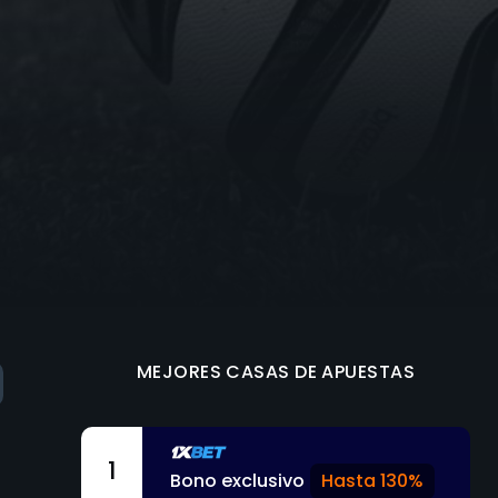
MEJORES CASAS DE APUESTAS
1
Bono exclusivo
Hasta 130%