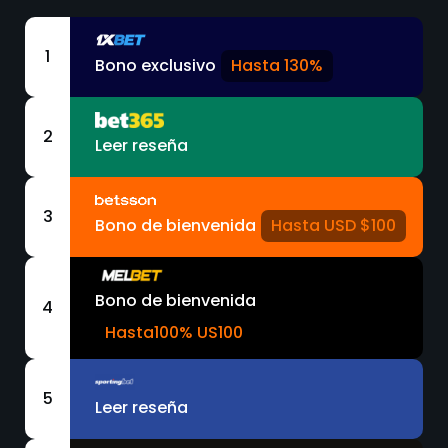
1
Bono exclusivo
Hasta 130%
2
Leer reseña
3
Bono de bienvenida
Hasta USD $100
Bono de bienvenida
4
Hasta100% US100
5
Leer reseña