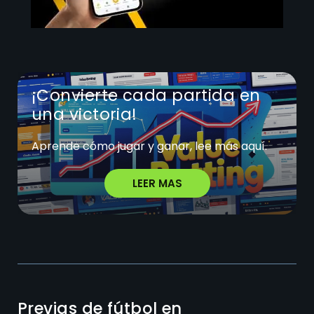
¡Convierte cada partida en
una victoria!
Aprende cómo jugar y ganar, lee más aquí.
LEER MAS
Previas de fútbol en