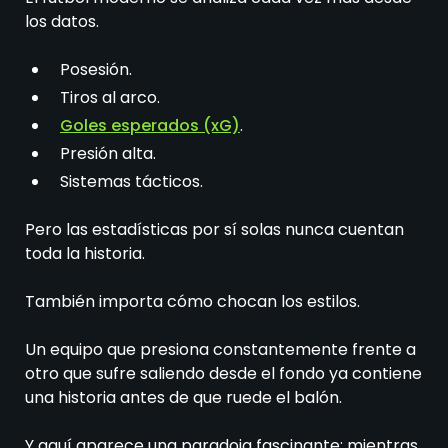
los datos.
Posesión.
Tiros al arco.
Goles esperados (xG)
.
Presión alta.
Sistemas tácticos.
Pero las estadísticas por sí solas nunca cuentan
toda la historia.
También importa cómo chocan los estilos.
Un equipo que presiona constantemente frente a
otro que sufre saliendo desde el fondo ya contiene
una historia antes de que ruede el balón.
Y aquí aparece una paradoja fascinante: mientras