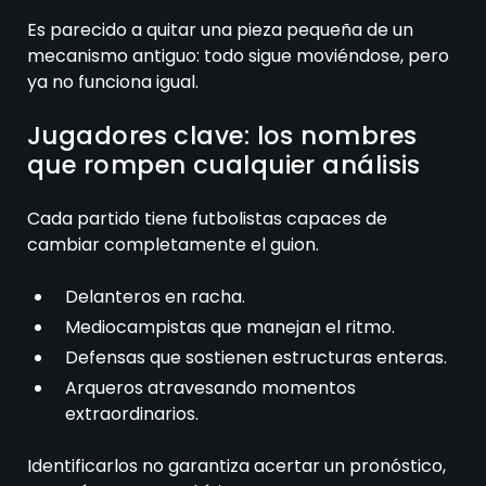
Es parecido a quitar una pieza pequeña de un
mecanismo antiguo: todo sigue moviéndose, pero
ya no funciona igual.
Jugadores clave: los nombres
que rompen cualquier análisis
Cada partido tiene futbolistas capaces de
cambiar completamente el guion.
Delanteros en racha.
Mediocampistas que manejan el ritmo.
Defensas que sostienen estructuras enteras.
Arqueros atravesando momentos
extraordinarios.
Identificarlos no garantiza acertar un pronóstico,