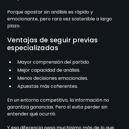
Porque apostar sin análisis es rápido y
emocionante, pero rara vez sostenible a largo
plazo.
Ventajas de seguir previas
especializadas
Mayor comprensión del partido.
Mejor capacidad de análisis.
Menos decisiones emocionales.
Apuestas más coherentes.
En un entorno competitivo, la información no
garantiza ganancias. Pero sí evita perder sin
entender qué ocurrió.
Y esa diferencia pesa muchísimo más de lo que