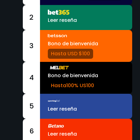
2
Leer reseña
Bono de bienvenida
3
Hasta USD $100
Bono de bienvenida
4
Hasta100% US100
5
Leer reseña
6
Leer reseña