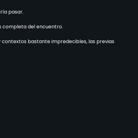
ría pasar.
s completa del encuentro.
 contextos bastante impredecibles, las previas