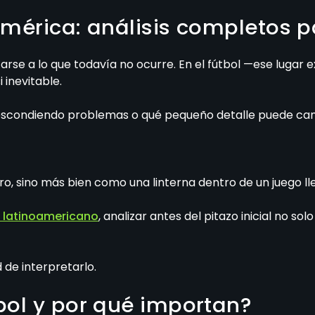
américa: análisis completos p
e a lo que todavía no ocurre. En el fútbol —ese lugar e
 inevitable.
 escondiendo problemas o qué pequeño detalle puede cam
ro, sino más bien como una linterna dentro de un juego ll
l latinoamericano
, analizar antes del pitazo inicial no 
 de interpretarlo.
bol y por qué importan?