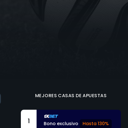
MEJORES CASAS DE APUESTAS
1
Bono exclusivo
Hasta 130%