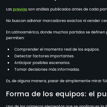
Las
previas
son análisis publicados antes de cada par
No buscan adivinar marcadores exactos ni vender cer
En Latinoamérica, donde muchos partidos se definen 
permiten:
Comprender el momento real de los equipos.
Detectar factores importantes.
Anticipar posibles escenarios.
Tomar decisiones más informadas.
Es, de alguna manera, pasar de simplemente mirar fút
Forma de los equipos: el pul
Uno de los primeros elementos que se analizan es la 