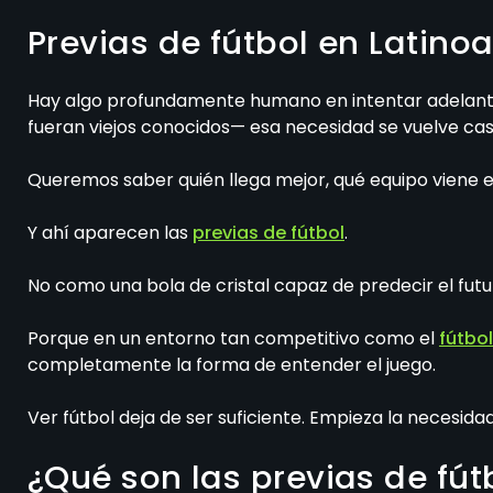
Previas de fútbol en Latino
Hay algo profundamente humano en intentar adelantars
fueran viejos conocidos— esa necesidad se vuelve casi
Queremos saber quién llega mejor, qué equipo viene
Y ahí aparecen las
previas de fútbol
.
No como una bola de cristal capaz de predecir el futu
Porque en un entorno tan competitivo como el
fútbo
completamente la forma de entender el juego.
Ver fútbol deja de ser suficiente. Empieza la necesidad
¿Qué son las previas de fút