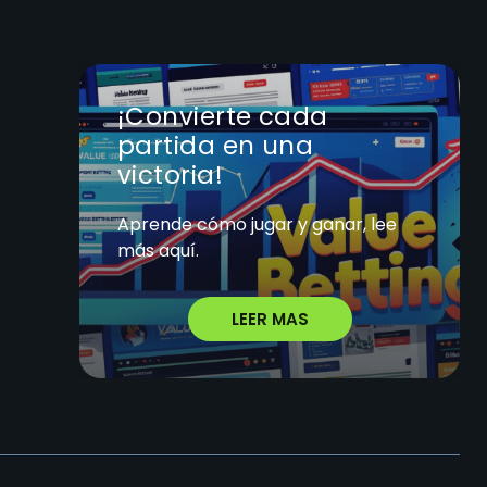
¡Convierte cada
partida en una
victoria!
Aprende cómo jugar y ganar, lee
más aquí.
LEER MAS