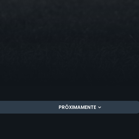
PRÓXIMAMENTE