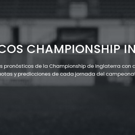
COS CHAMPIONSHIP I
 pronósticos de la Championship de Inglaterra con an
uotas y predicciones de cada jornada del campeonat