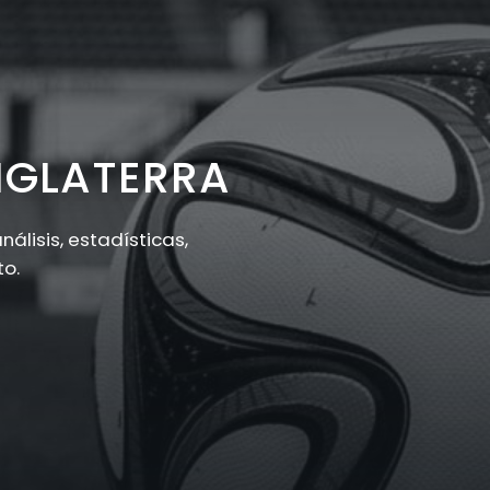
NGLATERRA
álisis, estadísticas,
o.