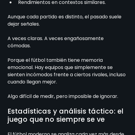
Rendimientos en contextos similares.
Aunque cada partido es distinto, el pasado suele
dejar señales.
A veces claras. A veces engañosamente
cómodas.
Porque el fútbol también tiene memoria
emocional. Hay equipos que simplemente se
sienten incómodos frente a ciertos rivales, incluso
cuando llegan mejor.
Algo difícil de medir, pero imposible de ignorar.
Estadísticas y análisis táctico: el
juego que no siempre se ve
El fútbol moderno se analiza cada vez más desde