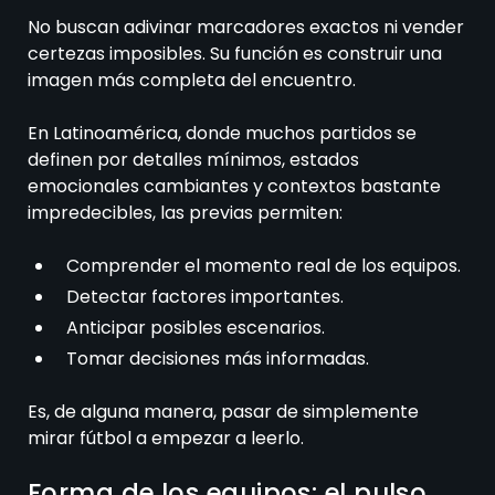
No buscan adivinar marcadores exactos ni vender
certezas imposibles. Su función es construir una
imagen más completa del encuentro.
En Latinoamérica, donde muchos partidos se
definen por detalles mínimos, estados
emocionales cambiantes y contextos bastante
impredecibles, las previas permiten:
Comprender el momento real de los equipos.
Detectar factores importantes.
Anticipar posibles escenarios.
Tomar decisiones más informadas.
Es, de alguna manera, pasar de simplemente
mirar fútbol a empezar a leerlo.
Forma de los equipos: el pulso