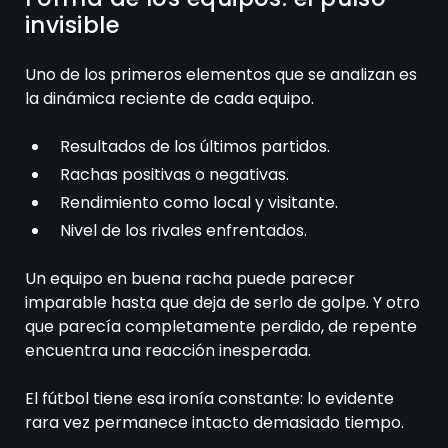
invisible
Uno de los primeros elementos que se analizan es
la dinámica reciente de cada equipo.
Resultados de los últimos partidos.
Rachas positivas o negativas.
Rendimiento como local y visitante.
Nivel de los rivales enfrentados.
Un equipo en buena racha puede parecer
imparable hasta que deja de serlo de golpe. Y otro
que parecía completamente perdido, de repente
encuentra una reacción inesperada.
El fútbol tiene esa ironía constante: lo evidente
rara vez permanece intacto demasiado tiempo.