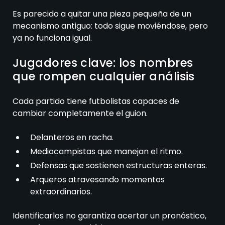
Es parecido a quitar una pieza pequeña de un
mecanismo antiguo: todo sigue moviéndose, pero
ya no funciona igual.
Jugadores clave: los nombres
que rompen cualquier análisis
Cada partido tiene futbolistas capaces de
cambiar completamente el guion.
Delanteros en racha.
Mediocampistas que manejan el ritmo.
Defensas que sostienen estructuras enteras.
Arqueros atravesando momentos
extraordinarios.
Identificarlos no garantiza acertar un pronóstico,