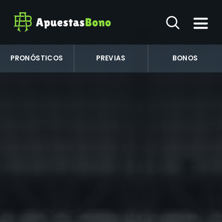
PRONÓSTICOS
PREVIAS
BONOS