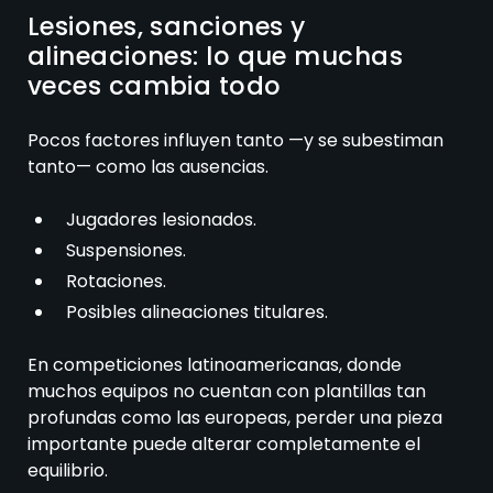
Lesiones, sanciones y
alineaciones: lo que muchas
veces cambia todo
Pocos factores influyen tanto —y se subestiman
tanto— como las ausencias.
Jugadores lesionados.
Suspensiones.
Rotaciones.
Posibles alineaciones titulares.
En competiciones latinoamericanas, donde
muchos equipos no cuentan con plantillas tan
profundas como las europeas, perder una pieza
importante puede alterar completamente el
equilibrio.