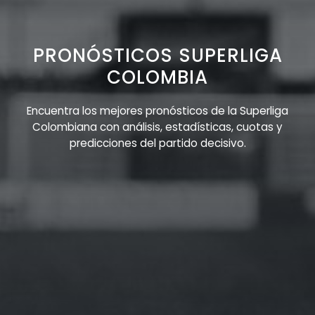
PRONÓSTICOS SUPERLIGA
COLOMBIA
Encuentra los mejores pronósticos de la Superliga
Colombiana con análisis, estadísticas, cuotas y
predicciones del partido decisivo.