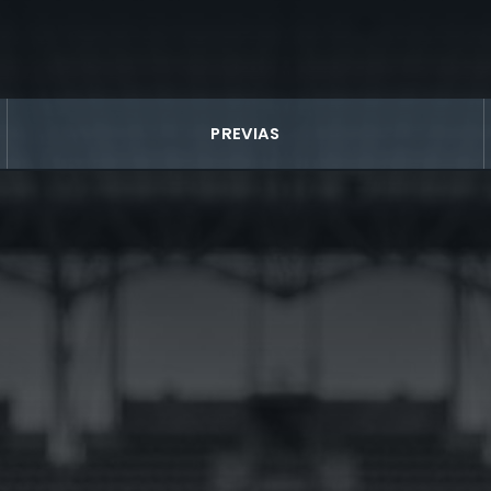
PREVIAS