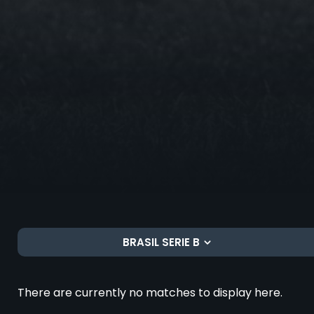
BRASIL SERIE B
There are currently no matches to display here.