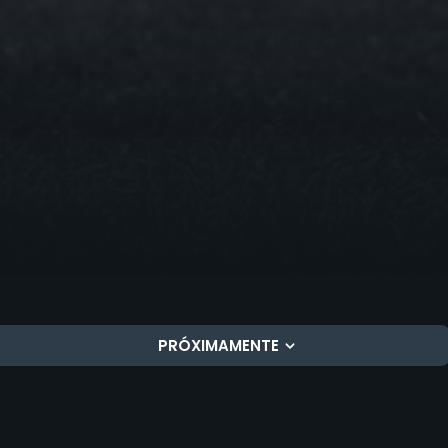
PRÓXIMAMENTE