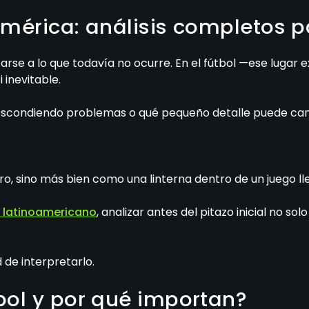
américa: análisis completos p
e a lo que todavía no ocurre. En el fútbol —ese lugar e
 inevitable.
 escondiendo problemas o qué pequeño detalle puede cam
ro, sino más bien como una linterna dentro de un juego ll
l latinoamericano
, analizar antes del pitazo inicial no 
 de interpretarlo.
bol y por qué importan?