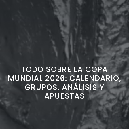
TODO SOBRE LA COPA
MUNDIAL 2026: CALENDARIO,
GRUPOS, ANÁLISIS Y
APUESTAS