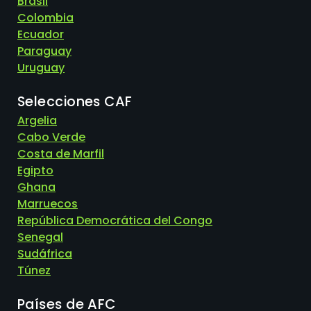
Brasil
Colombia
Ecuador
Paraguay
Uruguay
Selecciones CAF
Argelia
Cabo Verde
Costa de Marfil
Egipto
Ghana
Marruecos
República Democrática del Congo
Senegal
Sudáfrica
Túnez
Países de AFC