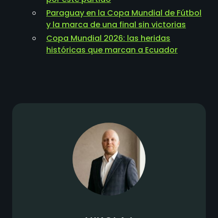
Paraguay en la Copa Mundial de Fútbol
y la marca de una final sin victorias
Copa Mundial 2026: las heridas
históricas que marcan a Ecuador