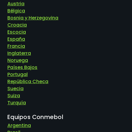
Austria
Bélgica
Bosnia y Herzegovina
Croacia
Escocia
España
Francia
Inglaterra
Noruega
Países Bajos
Portugal
República Checa
Suecia
Suiza
Turquía
Equipos Conmebol
Argentina