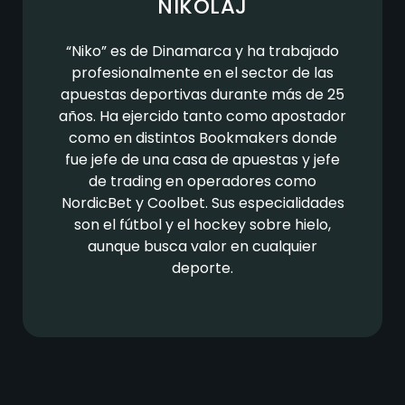
NIKOLAJ
“Niko” es de Dinamarca y ha trabajado
profesionalmente en el sector de las
apuestas deportivas durante más de 25
años. Ha ejercido tanto como apostador
como en distintos Bookmakers donde
fue jefe de una casa de apuestas y jefe
de trading en operadores como
NordicBet y Coolbet. Sus especialidades
son el fútbol y el hockey sobre hielo,
aunque busca valor en cualquier
deporte.