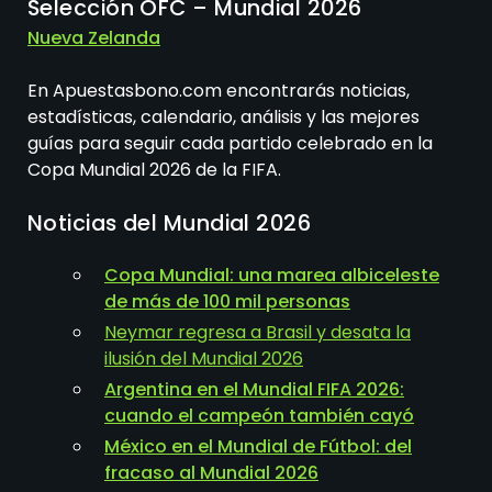
Selección OFC – Mundial 2026
Nueva Zelanda
En Apuestasbono.com encontrarás noticias,
estadísticas, calendario, análisis y las mejores
guías para seguir cada partido celebrado en la
Copa Mundial 2026 de la FIFA.
Noticias del Mundial 2026
Copa Mundial: una marea albiceleste
de más de 100 mil personas
Neymar regresa a Brasil y desata la
ilusión del Mundial 2026
Argentina en el Mundial FIFA 2026:
cuando el campeón también cayó
México en el Mundial de Fútbol: del
fracaso al Mundial 2026