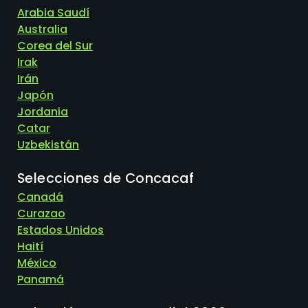
Arabia Saudí
Australia
Corea del Sur
Irak
Irán
Japón
Jordania
Catar
Uzbekistán
Selecciones de Concacaf
Canadá
Curazao
Estados Unidos
Haití
México
Panamá