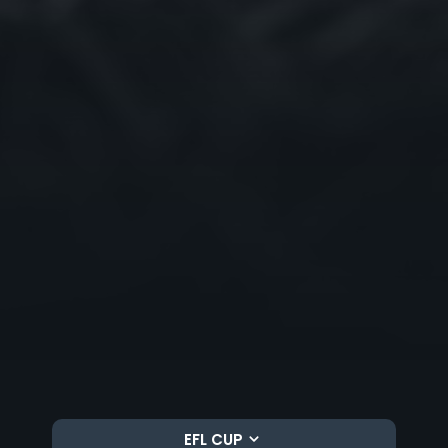
EFL CUP