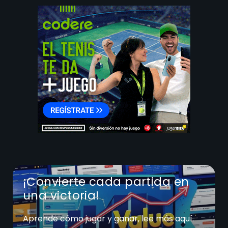
¡Convierte cada partida en
una victoria!
Aprende cómo jugar y ganar, lee más aquí.