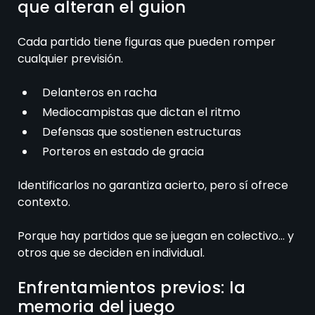
que alteran el guion
Cada partido tiene figuras que pueden romper
cualquier previsión.
Delanteros en racha
Mediocampistas que dictan el ritmo
Defensas que sostienen estructuras
Porteros en estado de gracia
Identificarlos no garantiza acierto, pero sí ofrece
contexto.
Porque hay partidos que se juegan en colectivo… y
otros que se deciden en individual.
Enfrentamientos previos: la
memoria del juego