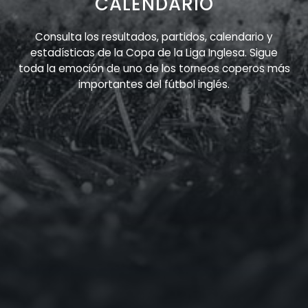
CALENDARIO
Consulta los resultados, partidos, calendario y
estadísticas de la Copa de la Liga Inglesa. Sigue
toda la emoción de uno de los torneos coperos más
importantes del fútbol inglés.