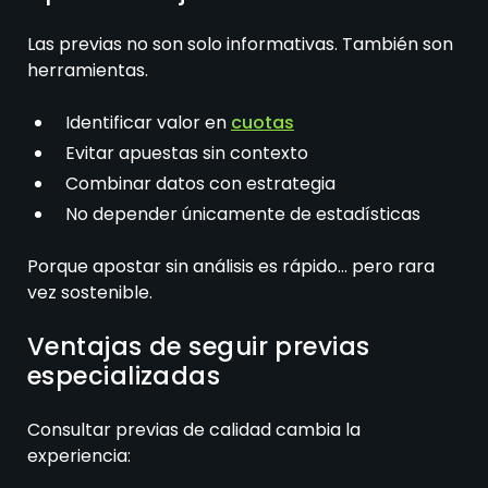
Las previas no son solo informativas. También son
herramientas.
Identificar valor en
cuotas
Evitar apuestas sin contexto
Combinar datos con estrategia
No depender únicamente de estadísticas
Porque apostar sin análisis es rápido… pero rara
vez sostenible.
Ventajas de seguir previas
especializadas
Consultar previas de calidad cambia la
experiencia: