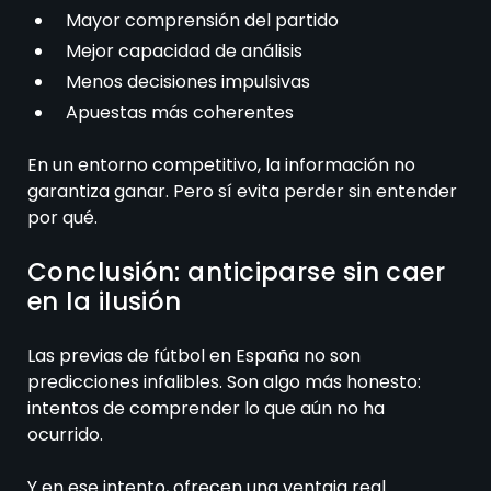
Mayor comprensión del partido
Mejor capacidad de análisis
Menos decisiones impulsivas
Apuestas más coherentes
En un entorno competitivo, la información no
garantiza ganar. Pero sí evita perder sin entender
por qué.
Conclusión: anticiparse sin caer
en la ilusión
Las previas de fútbol en España no son
predicciones infalibles. Son algo más honesto:
intentos de comprender lo que aún no ha
ocurrido.
Y en ese intento, ofrecen una ventaja real.