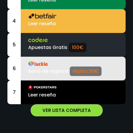
4
Leer reseña
5
Apuestas Gratis
100€
6
Bono de registro
Hasta 30€
7
Leer reseña
VER LISTA COMPLETA