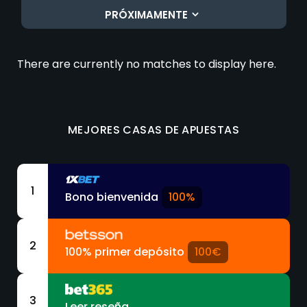
PRÓXIMAMENTE
There are currently no matches to display here.
MEJORES CASAS DE APUESTAS
1
Bono bienvenida
100%
2
100% primer depósito
100€
3
Leer reseña