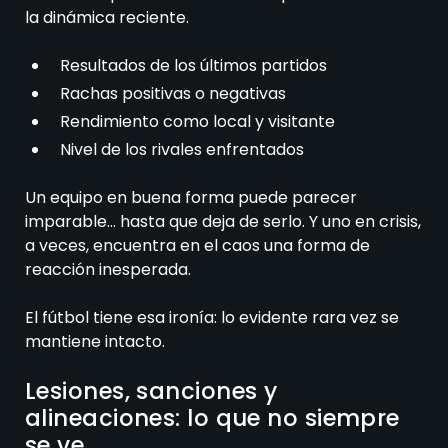
la dinámica reciente.
Resultados de los últimos partidos
Rachas positivas o negativas
Rendimiento como local y visitante
Nivel de los rivales enfrentados
Un equipo en buena forma puede parecer
imparable… hasta que deja de serlo. Y uno en crisis,
a veces, encuentra en el caos una forma de
reacción inesperada.
El fútbol tiene esa ironía: lo evidente rara vez se
mantiene intacto.
Lesiones, sanciones y
alineaciones: lo que no siempre
se ve