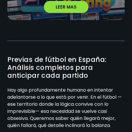
LEER MAS
Previas de fútbol en España:
Análisis completos para
anticipar cada partido
Hay algo profundamente humano en intentar
adelantarse a lo que está por venir. En el fútbol —
ese territorio donde la lógica convive con lo
imprevisible— esa necesidad se vuelve casi
obsesiva. Queremos saber quién llegará mejor,
quién fallará, qué detalle inclinará la balanza.