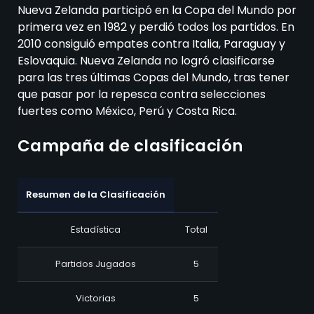
Nueva Zelanda participó en la Copa del Mundo por
primera vez en 1982 y perdió todos los partidos. En
2010 consiguió empates contra Italia, Paraguay y
Eslovaquia. Nueva Zelanda no logró clasificarse
para las tres últimas Copas del Mundo, tras tener
que pasar por la repesca contra selecciones
fuertes como México, Perú y Costa Rica.
Campaña de clasificación
Resumen de la Clasificación
Resumen de la Clasificación
Estadística
Total
Partidos Jugados
5
Victorias
5