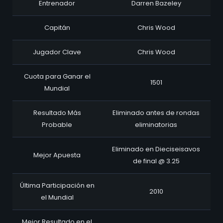
Entrenador
Darren Bazeley
Capitán
Chris Wood
Jugador Clave
Chris Wood
Cuota para Ganar el
1501
Mundial
Resultado Más
Eliminado antes de rondas
Probable
eliminatorias
Eliminado en Dieciseisavos
Mejor Apuesta
de final @ 3.25
Última Participación en
2010
el Mundial
Mejor Resultado en el