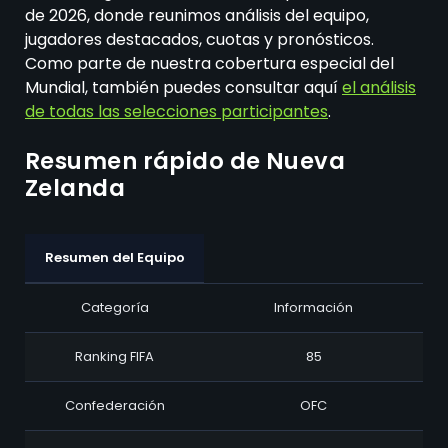
de 2026, donde reunimos análisis del equipo,
jugadores destacados, cuotas y pronósticos.
Como parte de nuestra cobertura especial del
Mundial, también puedes consultar aquí
el análisis
de todas las selecciones participantes
.
Resumen rápido de Nueva
Zelanda
Resumen del Equipo
Resumen del Equipo
Categoría
Información
Ranking FIFA
85
Confederación
OFC