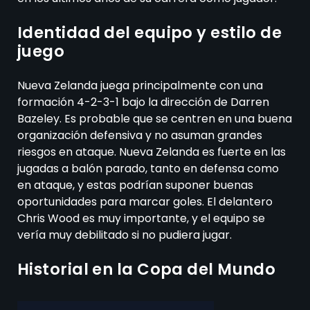
Identidad del equipo y estilo de
juego
Nueva Zelanda juega principalmente con una
formación 4-2-3-1 bajo la dirección de Darren
Bazeley. Es probable que se centren en una buena
organización defensiva y no asuman grandes
riesgos en ataque. Nueva Zelanda es fuerte en las
jugadas a balón parado, tanto en defensa como
en ataque, y estas podrían suponer buenas
oportunidades para marcar goles. El delantero
Chris Wood es muy importante, y el equipo se
vería muy debilitado si no pudiera jugar.
Historial en la Copa del Mundo