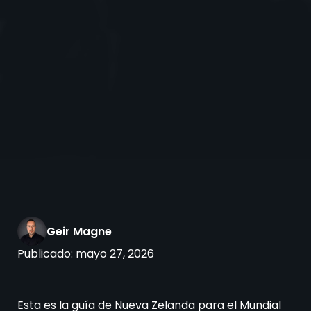
Geir Magne
Publicado:
mayo 27, 2026
Esta es la guía de Nueva Zelanda para el Mundial