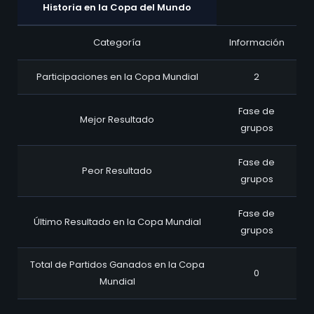
Historia en la Copa del Mundo
Historia en la Copa del Mundo
Categoría
Información
Participaciones en la Copa Mundial
2
Fase de
Mejor Resultado
grupos
Fase de
Peor Resultado
grupos
Fase de
Último Resultado en la Copa Mundial
grupos
Total de Partidos Ganados en la Copa
0
Mundial