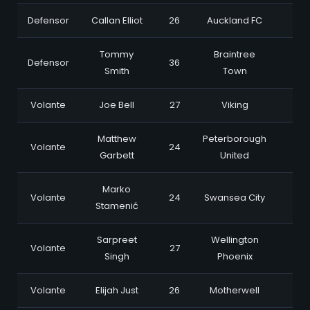
Defensor
Callan Elliot
26
Auckland FC
9
Tommy
Braintree
Defensor
36
5
Smith
Town
Volante
Joe Bell
27
Viking
31
Matthew
Peterborough
Volante
24
3
Garbett
United
Marko
Volante
24
Swansea City
3
Stamenić
Sarpreet
Wellington
Volante
27
2
Singh
Phoenix
Volante
Elijah Just
26
Motherwell
4