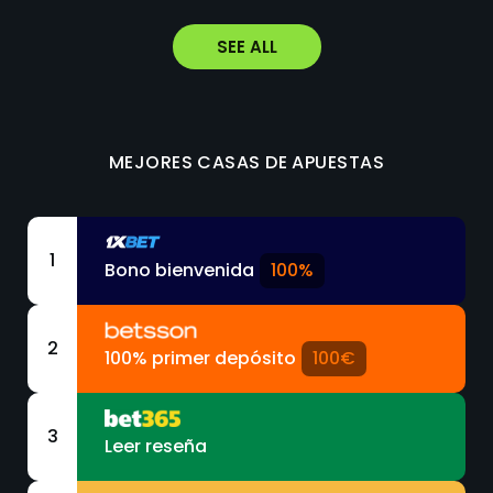
SEE ALL
MEJORES CASAS DE APUESTAS
1
Bono bienvenida
100%
2
100% primer depósito
100€
3
Leer reseña