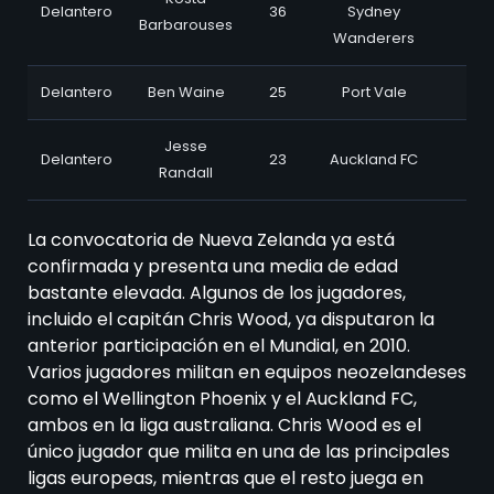
Delantero
36
Sydney
7
Barbarouses
Wanderers
Delantero
Ben Waine
25
Port Vale
3
Jesse
Delantero
23
Auckland FC
9
Randall
La convocatoria de Nueva Zelanda ya está
confirmada y presenta una media de edad
bastante elevada. Algunos de los jugadores,
incluido el capitán Chris Wood, ya disputaron la
anterior participación en el Mundial, en 2010.
Varios jugadores militan en equipos neozelandeses
como el Wellington Phoenix y el Auckland FC,
ambos en la liga australiana. Chris Wood es el
único jugador que milita en una de las principales
ligas europeas, mientras que el resto juega en