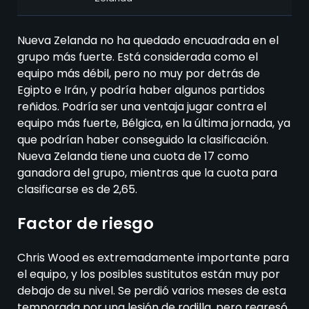
Nueva Zelanda no ha quedado encuadrada en el
grupo más fuerte. Está considerada como el
equipo más débil, pero no muy por detrás de
Egipto e Irán, y podría haber algunos partidos
reñidos. Podría ser una ventaja jugar contra el
equipo más fuerte, Bélgica, en la última jornada, ya
que podrían haber conseguido la clasificación.
Nueva Zelanda tiene una cuota de 17 como
ganadora del grupo, mientras que la cuota para
clasificarse es de 2,65.
Factor de riesgo
Chris Wood es extremadamente importante para
el equipo, y los posibles sustitutos están muy por
debajo de su nivel. Se perdió varios meses de esta
temporada por una lesión de rodilla, pero regresó