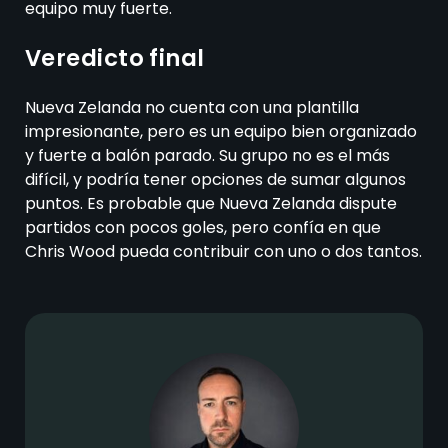
equipo muy fuerte.
Veredicto final
Nueva Zelanda no cuenta con una plantilla
impresionante, pero es un equipo bien organizado
y fuerte a balón parado. Su grupo no es el más
difícil, y podría tener opciones de sumar algunos
puntos. Es probable que Nueva Zelanda dispute
partidos con pocos goles, pero confía en que
Chris Wood pueda contribuir con uno o dos tantos.