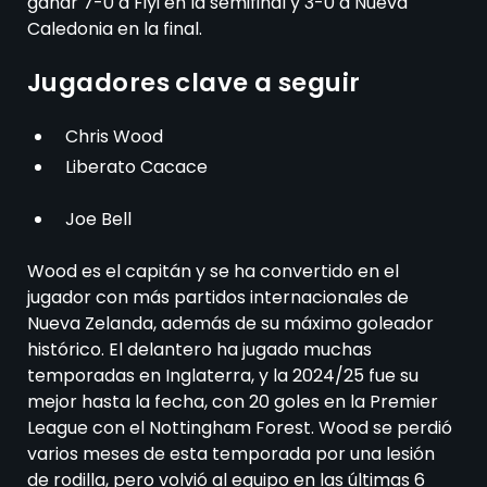
ganar 7-0 a Fiyi en la semifinal y 3-0 a Nueva
Caledonia en la final.
Jugadores clave a seguir
Chris Wood
Liberato Cacace
Joe Bell
Wood es el capitán y se ha convertido en el
jugador con más partidos internacionales de
Nueva Zelanda, además de su máximo goleador
histórico. El delantero ha jugado muchas
temporadas en Inglaterra, y la 2024/25 fue su
mejor hasta la fecha, con 20 goles en la Premier
League con el Nottingham Forest. Wood se perdió
varios meses de esta temporada por una lesión
de rodilla, pero volvió al equipo en las últimas 6