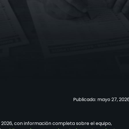
Publicado:
mayo 27, 202
 2026, con información completa sobre el equipo,