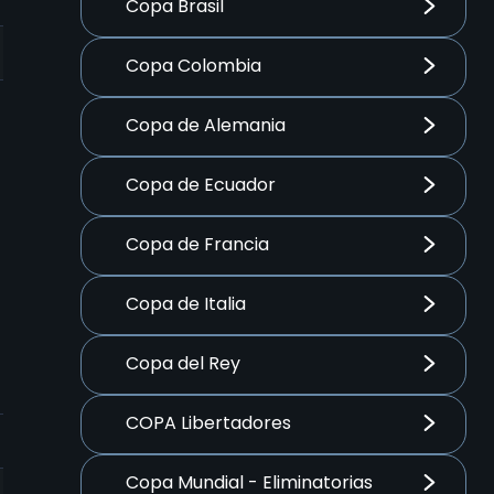
Copa Brasil
Copa Colombia
Copa de Alemania
Copa de Ecuador
Copa de Francia
Copa de Italia
Copa del Rey
COPA Libertadores
Copa Mundial - Eliminatorias