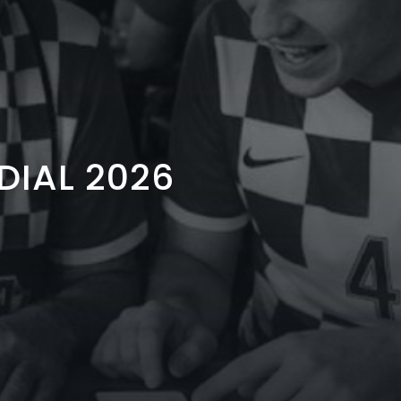
DIAL 2026