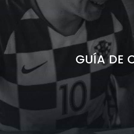
GUÍA DE 