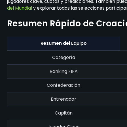
jugadores clave, cuotas y predicciones. También pue
del Mundial
y explorar todas las selecciones participan
Resumen Rápido de Croacia
Resumen del Equipo
Resumen del Equipo
Categoría
Ranking FIFA
Confederación
Entrenador
Capitán
Jugador Clave