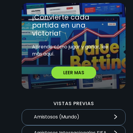
¡Convierte cada
partida en una
victoria!
Aprende cómo jugar y ganar, lee
más aquí.
LEER MAS
VISTAS PREVIAS
Amistosos (Mundo)
Amistosos Internacionales FIFA