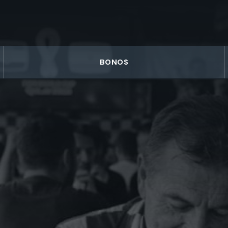
BONOS