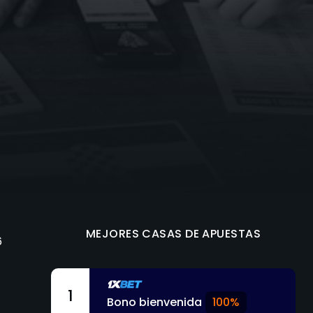
MEJORES CASAS DE APUESTAS
6
1
Bono bienvenida
100%