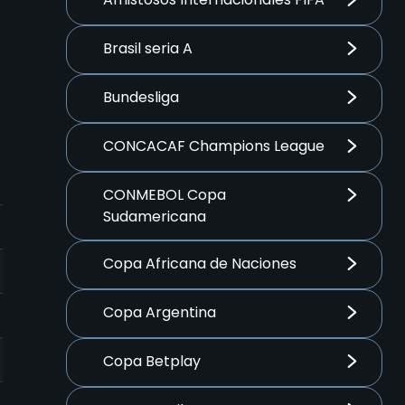
Brasil seria A
Bundesliga
CONCACAF Champions League
CONMEBOL Copa
Sudamericana
Copa Africana de Naciones
Copa Argentina
Copa Betplay