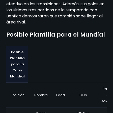
efectivo en las transiciones. Además, sus goles en
los últimos tres partidos de la temporada con
Benfica demostraron que también sabe llegar al
área rival.
Posible Plantilla para el Mundial
Posible
Plantilla
para la
Copa
Mundial
Posible
Partid
Plantilla
Posición
Nombre
Edad
Club
con
para la
selecc
Copa
Mundial