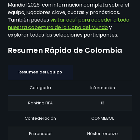
Mundial 2026, con información completa sobre el
equipo, jugadores clave, cuotas y pronósticos.
También puedes
visitar aquí para acceder a toda
nuestra cobertura de la Copa del Mundo
y
explorar todas las selecciones participantes.
Resumen Rápido de Colombia
Resumen del Equipo
Resumen del Equipo
Categoría
Información
Ranking FIFA
13
Confederación
CONMEBOL
Entrenador
Néstor Lorenzo