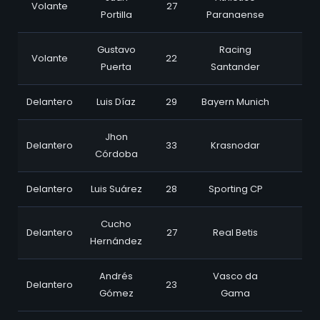
Volante
27
8
Portilla
Paranaense
Gustavo
Racing
Volante
22
4
Puerta
Santander
Delantero
Luis Díaz
29
Bayern Munich
72
Jhon
Delantero
33
Krasnodar
21
Córdoba
Delantero
Luis Suárez
28
Sporting CP
10
Cucho
Delantero
27
Real Betis
7
Hernández
Andrés
Vasco da
Delantero
23
6
Gómez
Gama