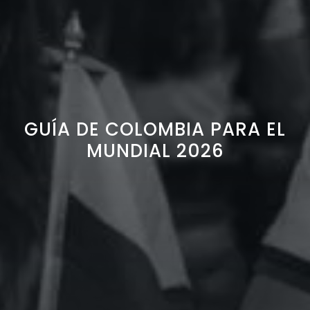
GUÍA DE COLOMBIA PARA EL
MUNDIAL 2026