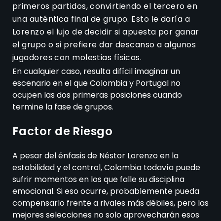
primeros partidos, convirtiendo el tercero en
una auténtica final de grupo. Esto le daría a
Lorenzo el lujo de decidir si apuesta por ganar
el grupo o si prefiere dar descanso a algunos
jugadores con molestias físicas.
En cualquier caso, resulta difícil imaginar un
escenario en el que Colombia y Portugal no
ocupen las dos primeras posiciones cuando
termine la fase de grupos.
Factor de Riesgo
A pesar del énfasis de Néstor Lorenzo en la
estabilidad y el control, Colombia todavía puede
sufrir momentos en los que falle su disciplina
emocional. Si eso ocurre, probablemente pueda
compensarlo frente a rivales más débiles, pero las
mejores selecciones no solo aprovecharán esos