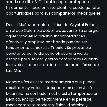
siendo de élite. Si Colombia logra protegerlo
físicamente, nadie en esta plantilla puede generar
oportunidades para sus compañeros mejor que él.
Daniel Muñoz completa el dúo del Crystal Palace
en el que Colombia debería apoyarse. Su energía,
agresividad en la presión, incorporaciones
ofensivas y amplitud por banda pueden ser
fundamentales para La Tricolor. Su presencia
constante por la derecha ofrece una vía de
escape para James y otros compañeros cuando
los rivales concentran demasiada atención sobre
Luis Díaz.
Richard Ríos es otro mediocampista que puede
resultar muy valioso. Un jugador en quien José
Mourinho ha confiado mucho esta temporada en
Benfica, encaja perfectamente en el perfil del
mediocampista moderno: físico, dinámico y