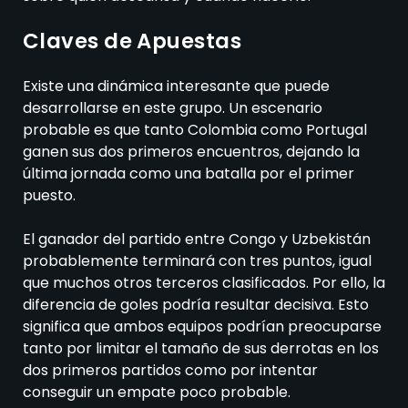
Claves de Apuestas
Existe una dinámica interesante que puede
desarrollarse en este grupo. Un escenario
probable es que tanto Colombia como Portugal
ganen sus dos primeros encuentros, dejando la
última jornada como una batalla por el primer
puesto.
El ganador del partido entre Congo y Uzbekistán
probablemente terminará con tres puntos, igual
que muchos otros terceros clasificados. Por ello, la
diferencia de goles podría resultar decisiva. Esto
significa que ambos equipos podrían preocuparse
tanto por limitar el tamaño de sus derrotas en los
dos primeros partidos como por intentar
conseguir un empate poco probable.