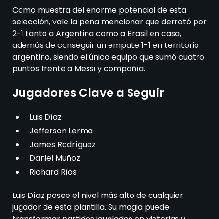
Como muestra del enorme potencial de esta
selección, vale la pena mencionar que derrotó por
2-1 tanto a Argentina como a Brasil en casa,
además de conseguir un empate 1-1 en territorio
argentino, siendo el único equipo que sumó cuatro
puntos frente a Messi y compañía.
Jugadores Clave a Seguir
Luis Díaz
Jefferson Lerma
James Rodríguez
Daniel Muñoz
Richard Ríos
Luis Díaz posee el nivel más alto de cualquier
jugador de esta plantilla. Su magia puede
transformar partidos igualados en victorias y