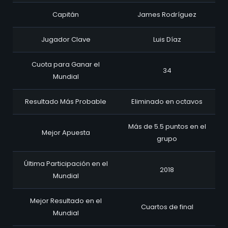
Capitán
James Rodríguez
Jugador Clave
Luis Díaz
Cuota para Ganar el
34
Mundial
Resultado Más Probable
Eliminado en octavos
Más de 5.5 puntos en el
Mejor Apuesta
grupo
Última Participación en el
2018
Mundial
Mejor Resultado en el
Cuartos de final
Mundial