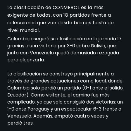
La clasificación de CONMEBOL es la más
exigente de todas, con 18 partidos frente a
selecciones que van desde buenas hasta de
nivel mundial.
Colombia aseguró su clasificación en la jornada 17
gracias a una victoria por 3-0 sobre Bolivia, que
junto con Venezuela quedó demasiado rezagada
para alcanzarla.
La clasificación se construyó principalmente a
través de grandes actuaciones como local, donde
Colombia solo perdió un partido (0-1 ante el sólido
Ecuador). Como visitante, el camino fue más
complicado, ya que solo consiguió dos victorias: un
1-0 ante Paraguay y un espectacular 6-3 frente a
Venezuela. Además, empató cuatro veces y
perdió tres.