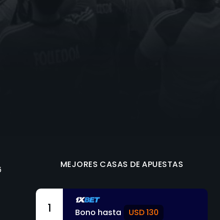
MEJORES CASAS DE APUESTAS
6
1
Bono hasta
USD 130