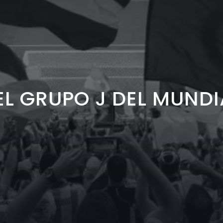
EL GRUPO J DEL MUNDI