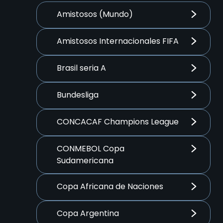
Amistosos (Mundo)
Amistosos Internacionales FIFA
Brasil seria A
Bundesliga
CONCACAF Champions League
CONMEBOL Copa
Sudamericana
Copa Africana de Naciones
Copa Argentina