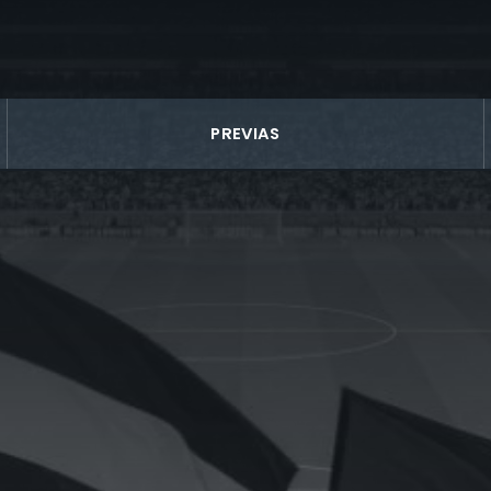
PREVIAS