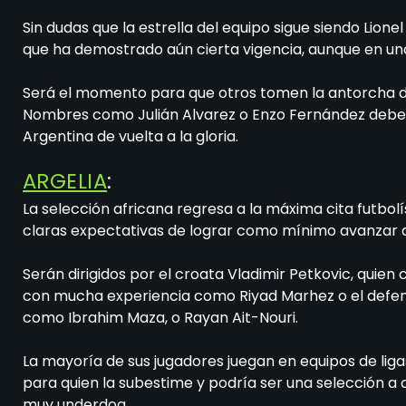
Sin dudas que la estrella del equipo sigue siendo Lionel
que ha demostrado aún cierta vigencia, aunque en un
Será el momento para que otros tomen la antorcha d
Nombres como Julián Alvarez o Enzo Fernández deber
Argentina de vuelta a la gloria.
ARGELIA
:
La selección africana regresa a la máxima cita futbolí
claras expectativas de lograr como mínimo avanzar a 
Serán dirigidos por el croata Vladimir Petkovic, qui
con mucha experiencia como Riyad Marhez o el defen
como Ibrahim Maza, o Rayan Ait-Nouri.
La mayoría de sus jugadores juegan en equipos de liga
para quien la subestime y podría ser una selección a
muy underdog.