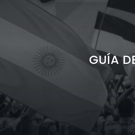
GUÍA D