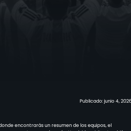
Publicado:
junio 4, 202
 donde encontrarás un resumen de los equipos, el