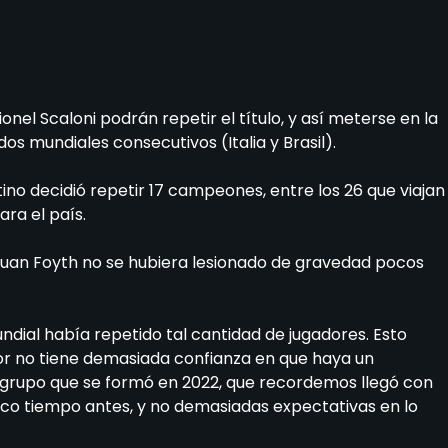
onel Scaloni podrán repetir el título, y así meterse en la
os mundiales consecutivos (Italia y Brasil).
ino decidió repetir 17 campeones, entre los 26 que viajan
ara el país.
l, Juan Foyth no se hubiera lesionado de gravedad pocos
ndial había repetido tal cantidad de jugadores. Esto
dor no tiene demasiada confianza en que haya un
 grupo que se formó en 2022, que recordemos llegó con
co tiempo antes, y no demasiadas expectativas en lo