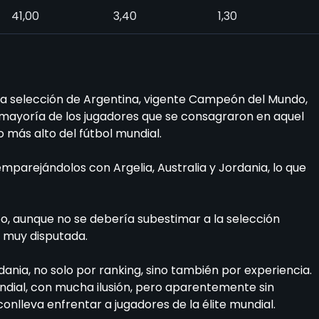
41,00
3,40
1,30
 la selección de Argentina, vigente Campeón del Mundo,
a mayoría de los jugadores que se consagraron en aquel
 más alto del fútbol mundial.
emparejándolos con Argelia, Australia y Jordania, lo que
o, aunque no se debería subestimar a la selección
r muy disputada.
dania, no solo por ranking, sino también por experiencia.
undial, con mucha ilusión, pero aparentemente sin
lleva enfrentar a jugadores de la élite mundial.