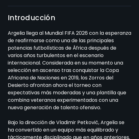
Introducción
Argelia llega al Mundial FIFA 2026 con la esperanza
de reafirmarse como una de las principales
potencias futbolísticas de África después de
varios años turbulentos en el escenario
internacional. Considerada en su momento una
selección en ascenso tras conquistar la Copa
Africana de Naciones en 2019, los Zorros del
Desierto afrontan ahora el torneo con
expectativas más moderadas y una plantilla que
combina veteranos experimentados con una
nueva generación de talento ofensivo.
Bajo la dirección de Vladimir Petković, Argelia se
ha convertido en un equipo más equilibrado y
tácticamente disciplinado que en años anteriores.