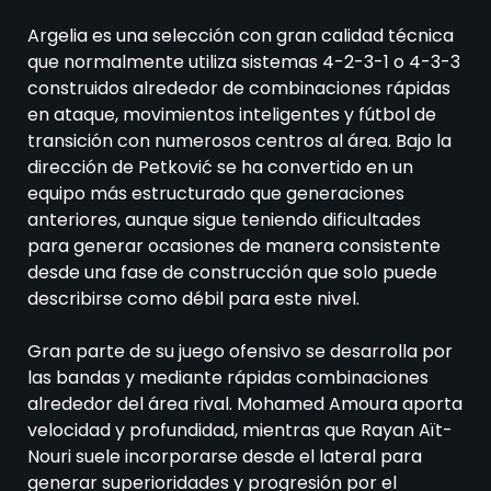
Argelia es una selección con gran calidad técnica
que normalmente utiliza sistemas 4-2-3-1 o 4-3-3
construidos alrededor de combinaciones rápidas
en ataque, movimientos inteligentes y fútbol de
transición con numerosos centros al área. Bajo la
dirección de Petković se ha convertido en un
equipo más estructurado que generaciones
anteriores, aunque sigue teniendo dificultades
para generar ocasiones de manera consistente
desde una fase de construcción que solo puede
describirse como débil para este nivel.
Gran parte de su juego ofensivo se desarrolla por
las bandas y mediante rápidas combinaciones
alrededor del área rival. Mohamed Amoura aporta
velocidad y profundidad, mientras que Rayan Aït-
Nouri suele incorporarse desde el lateral para
generar superioridades y progresión por el