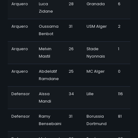
Arquero
Luca
28
Granada
6
Zidane
Arquero
Oussama
31
USM Alger
2
Benbot
Arquero
Melvin
26
Stade
1
Mastil
Nyonnais
Arquero
Abdelatif
25
MC Alger
0
Ramdane
Defensor
Aïssa
34
Lille
116
Mandi
Defensor
Ramy
31
Borussia
81
Bensebaini
Dortmund