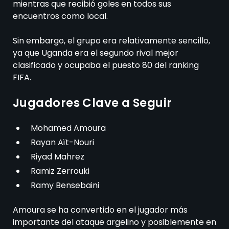
mientras que recibió goles en todos sus
encuentros como local.
Sin embargo, el grupo era relativamente sencillo,
ya que Uganda era el segundo rival mejor
clasificado y ocupaba el puesto 80 del ranking
FIFA.
Jugadores Clave a Seguir
Mohamed Amoura
Rayan Aït-Nouri
Riyad Mahrez
Ramiz Zerrouki
Ramy Bensebaini
Amoura se ha convertido en el jugador más
importante del ataque argelino y posiblemente en