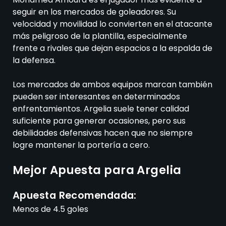
seguir en los mercados de goleadores. Su
velocidad y movilidad lo convierten en el atacante
más peligroso de la plantilla, especialmente
frente a rivales que dejan espacios a la espalda de
la defensa.
Los mercados de ambos equipos marcan también
pueden ser interesantes en determinados
enfrentamientos. Argelia suele tener calidad
suficiente para generar ocasiones, pero sus
debilidades defensivas hacen que no siempre
logre mantener la portería a cero.
Mejor Apuesta para Argelia
Apuesta Recomendada:
Menos de 4.5 goles