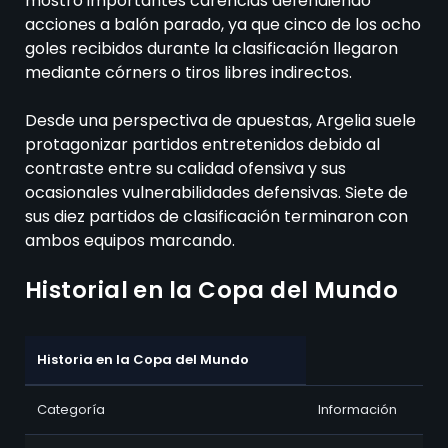
mostró importantes carencias defendiendo
acciones a balón parado, ya que cinco de los ocho
goles recibidos durante la clasificación llegaron
mediante córners o tiros libres indirectos.
Desde una perspectiva de apuestas, Argelia suele
protagonizar partidos entretenidos debido al
contraste entre su calidad ofensiva y sus
ocasionales vulnerabilidades defensivas. Siete de
sus diez partidos de clasificación terminaron con
ambos equipos marcando.
Historial en la Copa del Mundo
Historia en la Copa del Mundo
Historia en la Copa del Mundo
Categoría
Información