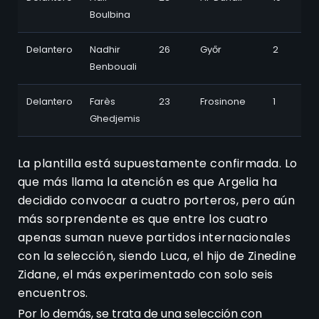
Boulbina
Delantero
Nadhir
26
Győr
2
Benbouali
Delantero
Farès
23
Frosinone
1
Ghedjemis
La plantilla está supuestamente confirmada. Lo
que más llama la atención es que Argelia ha
decidido convocar a cuatro porteros, pero aún
más sorprendente es que entre los cuatro
apenas suman nueve partidos internacionales
con la selección, siendo Luca, el hijo de Zinedine
Zidane, el más experimentado con solo seis
encuentros.
Por lo demás, se trata de una selección con