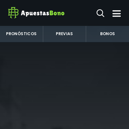
PRONÓSTICOS
PREVIAS
BONOS