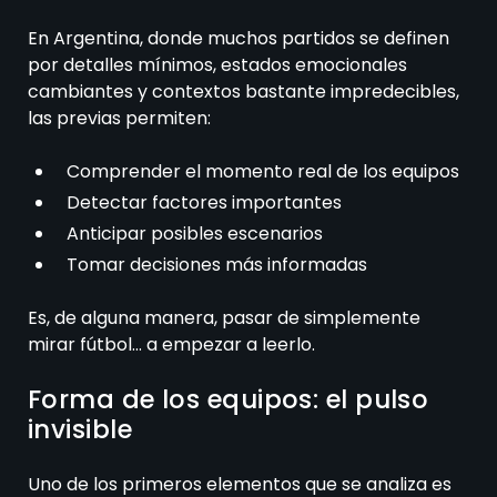
En Argentina, donde muchos partidos se definen
por detalles mínimos, estados emocionales
cambiantes y contextos bastante impredecibles,
las previas permiten:
Comprender el momento real de los equipos
Detectar factores importantes
Anticipar posibles escenarios
Tomar decisiones más informadas
Es, de alguna manera, pasar de simplemente
mirar fútbol… a empezar a leerlo.
Forma de los equipos: el pulso
invisible
Uno de los primeros elementos que se analiza es