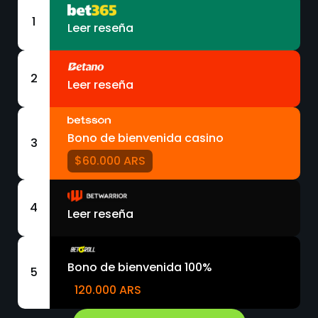
1
Leer reseña
2
Leer reseña
Bono de bienvenida casino
3
$60.000 ARS
4
Leer reseña
Bono de bienvenida 100%
5
120.000 ARS