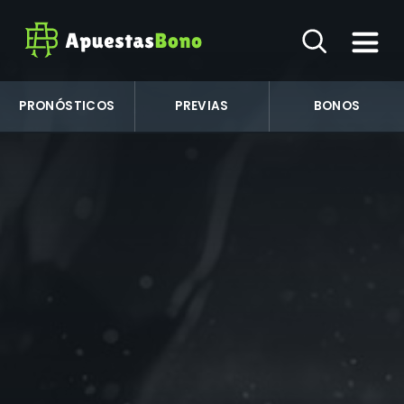
PRONÓSTICOS
PREVIAS
BONOS