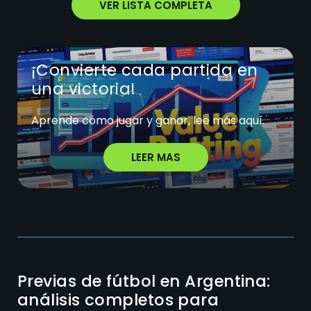
VER LISTA COMPLETA
¡Convierte cada partida en
una victoria!
Aprende cómo jugar y ganar, lee más aquí.
LEER MAS
Previas de fútbol en Argentina:
análisis completos para