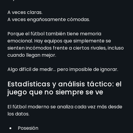
A veces claras.
A veces engañosamente cómodas.
Porque el fútbol también tiene memoria
emocional. Hay equipos que simplemente se
sienten incómodos frente a ciertos rivales, incluso
cuando llegan mejor.
Algo difícil de medir… pero imposible de ignorar.
Estadísticas y análisis táctico: el
juego que no siempre se ve
El fútbol moderno se analiza cada vez más desde
los datos.
Posesión