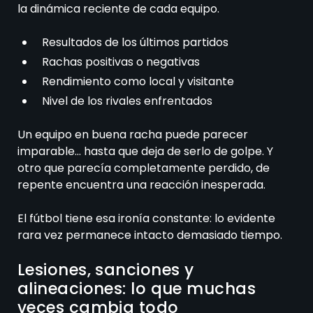
la dinámica reciente de cada equipo.
Resultados de los últimos partidos
Rachas positivas o negativas
Rendimiento como local y visitante
Nivel de los rivales enfrentados
Un equipo en buena racha puede parecer
imparable… hasta que deja de serlo de golpe. Y
otro que parecía completamente perdido, de
repente encuentra una reacción inesperada.
El fútbol tiene esa ironía constante: lo evidente
rara vez permanece intacto demasiado tiempo.
Lesiones, sanciones y
alineaciones: lo que muchas
veces cambia todo