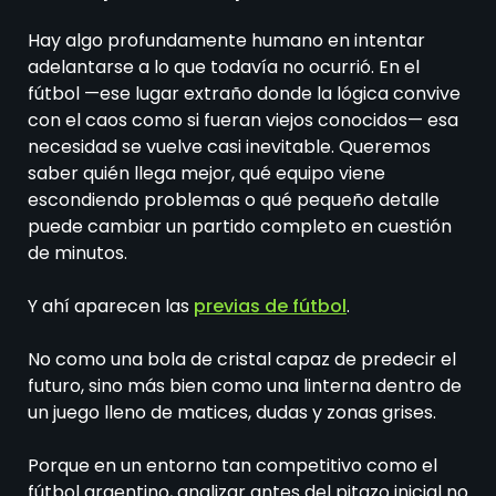
Hay algo profundamente humano en intentar
adelantarse a lo que todavía no ocurrió. En el
fútbol —ese lugar extraño donde la lógica convive
con el caos como si fueran viejos conocidos— esa
necesidad se vuelve casi inevitable. Queremos
saber quién llega mejor, qué equipo viene
escondiendo problemas o qué pequeño detalle
puede cambiar un partido completo en cuestión
de minutos.
Y ahí aparecen las
previas de fútbol
.
No como una bola de cristal capaz de predecir el
futuro, sino más bien como una linterna dentro de
un juego lleno de matices, dudas y zonas grises.
Porque en un entorno tan competitivo como el
fútbol argentino, analizar antes del pitazo inicial no