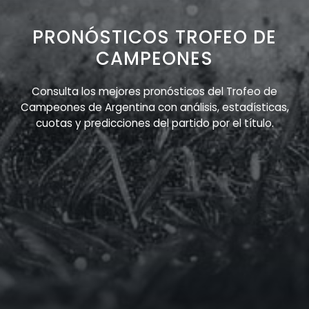
PRONÓSTICOS TROFEO DE
CAMPEONES
Consulta los mejores pronósticos del Trofeo de
Campeones de Argentina con análisis, estadísticas,
cuotas y predicciones del partido por el título.