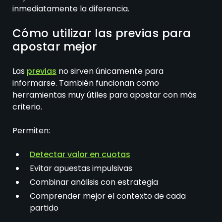
inmediatamente la diferencia.
Cómo utilizar las previas para
apostar mejor
Las
previas
no sirven únicamente para
informarse. También funcionan como
herramientas muy útiles para apostar con más
criterio.
Permiten:
Detectar valor en cuotas
Evitar apuestas impulsivas
Combinar análisis con estrategia
Comprender mejor el contexto de cada
partido