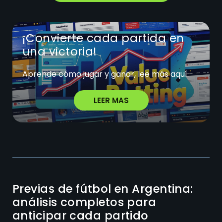
¡Convierte cada partida en
una victoria!
Aprende cómo jugar y ganar, lee más aquí.
LEER MAS
Previas de fútbol en Argentina:
análisis completos para
anticipar cada partido