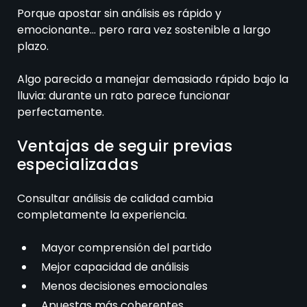
Porque apostar sin análisis es rápido y
emocionante… pero rara vez sostenible a largo
plazo.
Algo parecido a manejar demasiado rápido bajo la
lluvia: durante un rato parece funcionar
perfectamente.
Ventajas de seguir previas
especializadas
Consultar análisis de calidad cambia
completamente la experiencia.
Mayor comprensión del partido
Mejor capacidad de análisis
Menos decisiones emocionales
Apuestas más coherentes