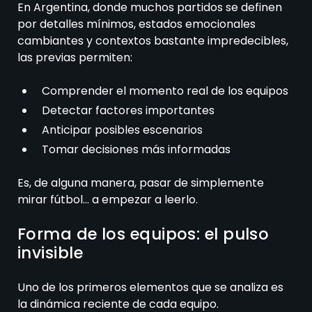
En Argentina, donde muchos partidos se definen
por detalles mínimos, estados emocionales
cambiantes y contextos bastante impredecibles,
las previas permiten:
Comprender el momento real de los equipos
Detectar factores importantes
Anticipar posibles escenarios
Tomar decisiones más informadas
Es, de alguna manera, pasar de simplemente
mirar fútbol… a empezar a leerlo.
Forma de los equipos: el pulso
invisible
Uno de los primeros elementos que se analiza es
la dinámica reciente de cada equipo.