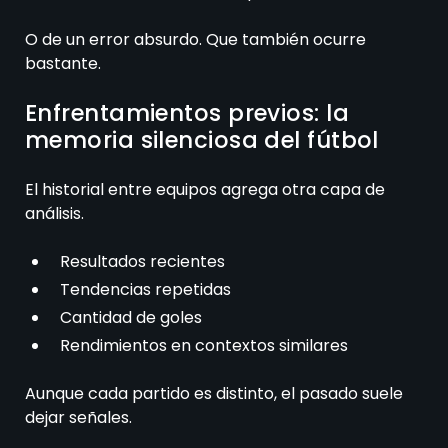
O de un error absurdo. Que también ocurre
bastante.
Enfrentamientos previos: la
memoria silenciosa del fútbol
El historial entre equipos agrega otra capa de
análisis.
Resultados recientes
Tendencias repetidas
Cantidad de goles
Rendimientos en contextos similares
Aunque cada partido es distinto, el pasado suele
dejar señales.