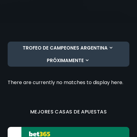
TROFEO DE CAMPEONES ARGENTINA
PRÓXIMAMENTE
There are currently no matches to display here.
MEJORES CASAS DE APUESTAS