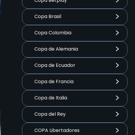
Copa Betplay
Copa Brasil
Copa Colombia
Copa de Alemania
Copa de Ecuador
Copa de Francia
Copa de Italia
Copa del Rey
COPA Libertadores