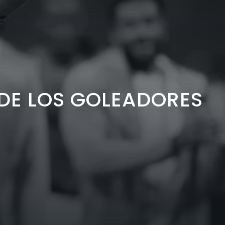
 DE LOS GOLEADORES