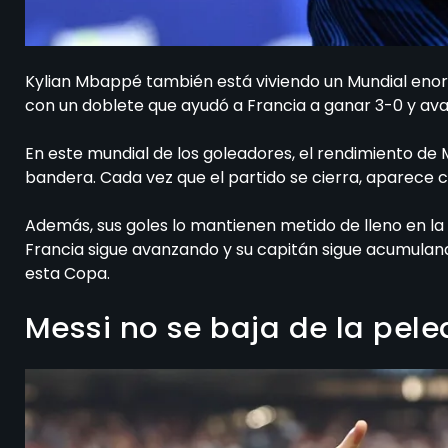
Kylian Mbappé también está viviendo un Mundial enorme
con un doblete que ayudó a Francia a ganar 3-0 y ava
En este mundial de los goleadores, el rendimiento de 
bandera. Cada vez que el partido se cierra, aparece 
Además, sus goles lo mantienen metido de lleno en la p
Francia sigue avanzando y su capitán sigue acumulan
esta Copa.
Messi no se baja de la pele