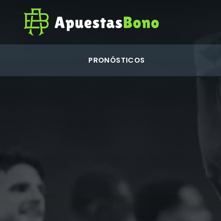
PRONÓSTICOS