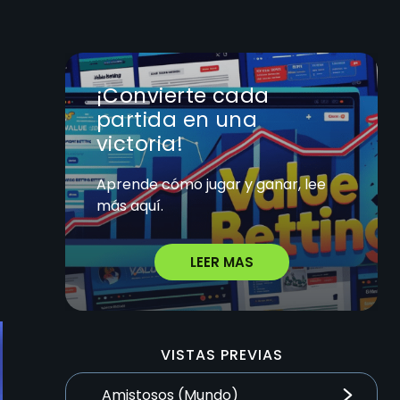
¡Convierte cada
partida en una
victoria!
Aprende cómo jugar y ganar, lee
más aquí.
LEER MAS
VISTAS PREVIAS
Amistosos (Mundo)