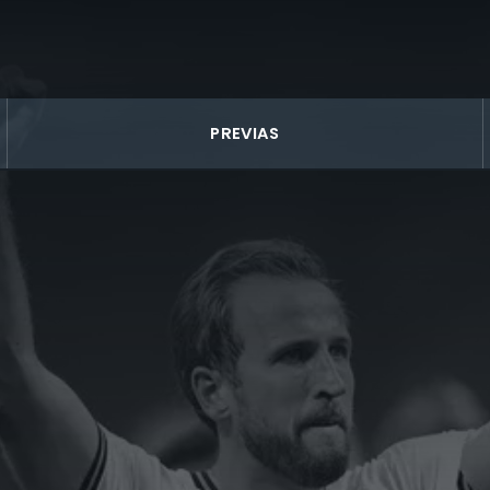
PREVIAS