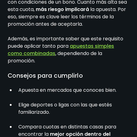
con condiciones de un bono. Cuanto más alta sea
esta cuota,
más riesgo implicará
la apuesta. Por
eso, siempre es clave leer los términos de la
promoción antes de aceptarla.
Además, es importante saber que este requisito
puede aplicar tanto para
apuestas simples
como combinadas
, dependiendo de la
promoción.
Consejos para cumplirlo
Apuesta en mercados que conoces bien.
Elige deportes o ligas con las que estés
familiarizado.
Compara cuotas en distintas casas para
encontrar la
mejor opción dentro del