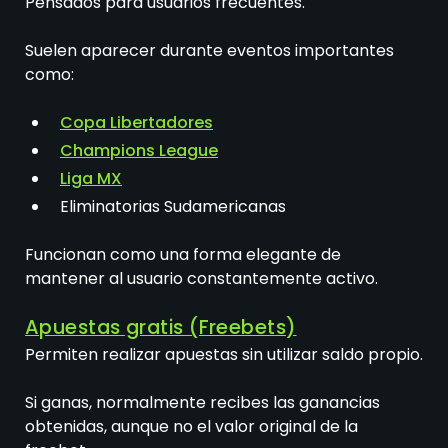
Pensados para usuarios frecuentes.
Suelen aparecer durante eventos importantes
como:
Copa Libertadores
Champions League
Liga MX
Eliminatorias Sudamericanas
Funcionan como una forma elegante de
mantener al usuario constantemente activo.
Apuestas gratis (Freebets)
Permiten realizar apuestas sin utilizar saldo propio.
Si ganas, normalmente recibes las ganancias
obtenidas, aunque no el valor original de la