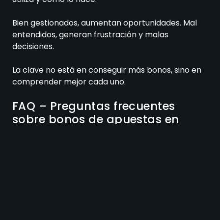
Bien gestionados, aumentan oportunidades. Mal
entendidos, generan frustración y malas
decisiones.
La clave no está en conseguir más bonos, sino en
comprender mejor cada uno.
FAQ – Preguntas frecuentes
sobre bonos de apuestas en
Latinoamérica
¿Qué es el rollover en un bono de
apuestas?
Es la cantidad de veces que debes apostar el
bono antes de poder retirar ganancias.
¿Se pueden retirar directamente los