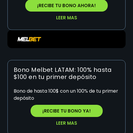
¡RECIBE TU BONO AHORA!
LEER MAS
Bono Melbet LATAM: 100% hasta
$100 en tu primer depósito
Bono de hasta 100$ con un 100% de tu primer
depósito
¡RECIBE TU BONO YA!
LEER MAS