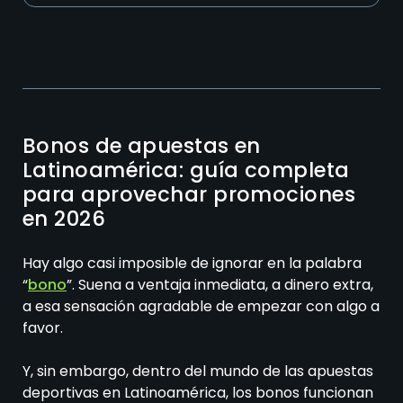
Bonos de apuestas en
Latinoamérica: guía completa
para aprovechar promociones
en 2026
Hay algo casi imposible de ignorar en la palabra
“
bono
”. Suena a ventaja inmediata, a dinero extra,
a esa sensación agradable de empezar con algo a
favor.
Y, sin embargo, dentro del mundo de las apuestas
deportivas en Latinoamérica, los bonos funcionan