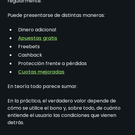
regularmente.
Puede presentarse de distintas maneras:
Dinero adicional
Apuestas gratis
Freebets
Cashback
Protección frente a pérdidas
Cuotas mejoradas
En teoría todo parece sumar.
En la práctica, el verdadero valor depende de
cómo se utilice el bono y, sobre todo, de cuánto
entiende el usuario las condiciones que vienen
detrás.