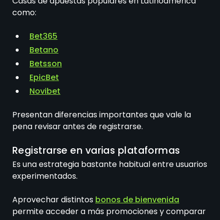
Casas de apuestas populares en Latinoamérica
como:
Bet365
Betano
Betsson
EpicBet
Novibet
Presentan diferencias importantes que vale la
pena revisar antes de registrarse.
Registrarse en varias plataformas
Es una estrategia bastante habitual entre usuarios
experimentados.
Aprovechar distintos
bonos de bienvenida
permite acceder a más promociones y comparar