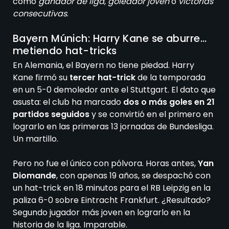
como
ganador de liga
,
goleador joven
o
victorias
consecutivas
.
Bayern Múnich: Harry Kane se aburre…
metiendo hat-tricks
En Alemania, el Bayern no tiene piedad. Harry
Kane firmó su
tercer hat-trick
de la temporada
en un 5-0 demoledor ante el Stuttgart. El dato que
asusta: el club ha marcado
dos o más goles en 21
partidos seguidos
y se convirtió en el primero en
lograrlo en las primeras 13 jornadas de Bundesliga.
Un martillo.
Pero no fue el único con pólvora. Horas antes,
Yan
Diomande
, con apenas 19 años, se despachó con
un hat-trick en 18 minutos para el RB Leipzig en la
paliza 6-0 sobre Eintracht Frankfurt. ¿Resultado?
Segundo jugador más joven en lograrlo en la
historia de la liga. Imparable.