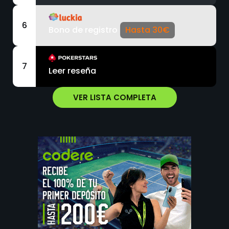
6
Bono de registro
Hasta 30€
7
Leer reseña
VER LISTA COMPLETA