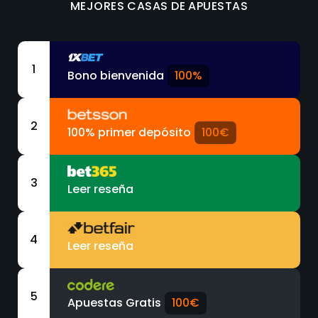
MEJORES CASAS DE APUESTAS
1
Bono bienvenida
100%
2
100% primer depósito
100€
3
Leer reseña
4
Leer reseña
5
Apuestas Gratis
100€