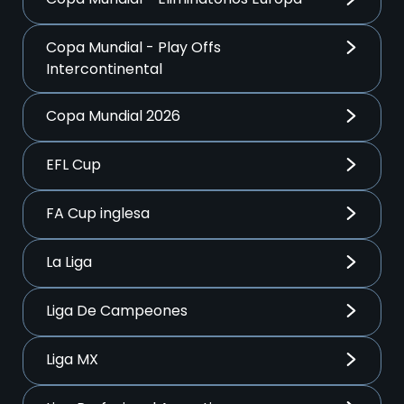
Copa Mundial - Play Offs
Intercontinental
Copa Mundial 2026
EFL Cup
FA Cup inglesa
La Liga
Liga De Campeones
Liga MX