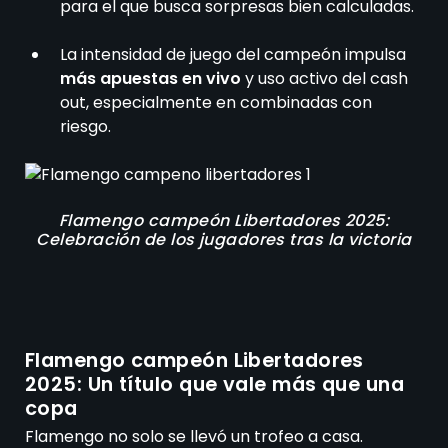
para el que busca sorpresas bien calculadas.
La intensidad de juego del campeón impulsa
más apuestas en vivo
y uso activo del cash
out, especialmente en combinadas con
riesgo.
Flamengo campeón Libertadores 2025:
Celebración de los jugadores tras la victoria
Flamengo campeón Libertadores
2025: Un título que vale más que una
copa
Flamengo no solo se llevó un trofeo a casa.