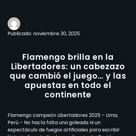
Publicado:
noviembre 30, 2025
Flamengo brilla en la
Libertadores: un cabezazo
que cambió el juego… y las
apuestas en todo el
continente
Flamengo campeón Libertadores 2025 – Lima,
Perú – No hacía falta una goleada ni un
espectáculo de fuegos artificiales para escribir