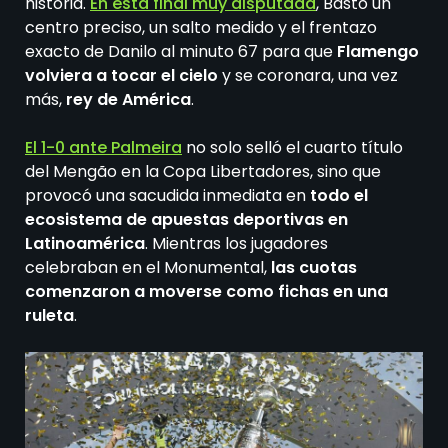
historia.
En esta final muy disputada
, Bastó un
centro preciso, un salto medido y el frentazo
exacto de Danilo al minuto 67 para que
Flamengo
volviera a tocar el cielo
y se coronara, una vez
más,
rey de América
.
El 1-0 ante Palmeira
no solo selló el cuarto título
del Mengão en la Copa Libertadores, sino que
provocó una sacudida inmediata en
todo el
ecosistema de apuestas deportivas en
Latinoamérica
. Mientras los jugadores
celebraban en el Monumental,
las cuotas
comenzaron a moverse como fichas en una
ruleta
.