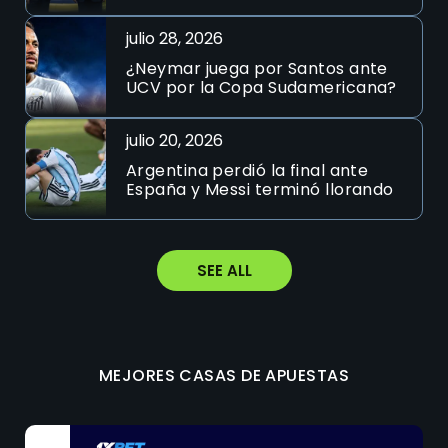
julio 28, 2026
¿Neymar juega por Santos ante
UCV por la Copa Sudamericana?
julio 20, 2026
Argentina perdió la final ante
España y Messi terminó llorando
SEE ALL
MEJORES CASAS DE APUESTAS