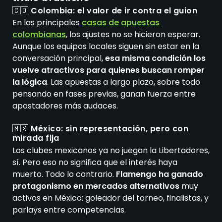
🇨🇴
Colombia: el valor de ir contra el guion
En las principales
casas de apuestas
colombianas
, los ajustes no se hicieron esperar.
Aunque los equipos locales siguen sin estar en la
conversación principal,
esa misma condición los
vuelve atractivos para quienes buscan romper
la lógica
. Las apuestas a largo plazo, sobre todo
pensando en fases previas, ganan fuerza entre
apostadores más audaces.
🇲🇽
México: sin representación, pero con
mirada fija
Los clubes mexicanos ya no juegan la Libertadores,
sí. Pero eso no significa que el interés haya
muerto. Todo lo contrario.
Flamengo ha ganado
protagonismo en mercados alternativos
muy
activos en México: goleador del torneo, finalistas, y
parlays entre competencias.