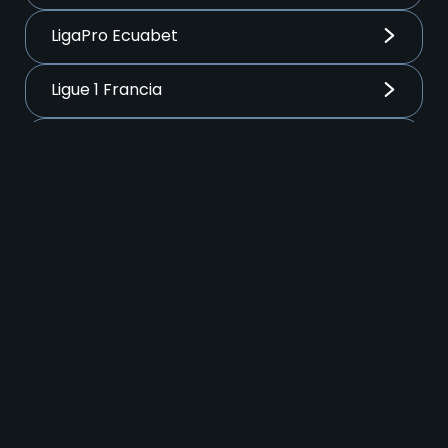
LigaPro Ecuabet
Ligue 1 Francia
Major League Soccer EE.UU
Premier League
Primera A Liga BetPlay Colombia
Primera Division Chile
Primera División de Bolivia
Primera Division Perú