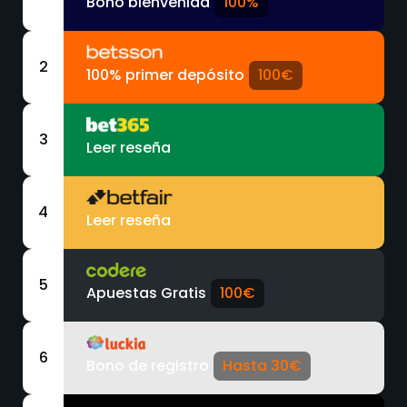
Bono bienvenida
100%
2
100% primer depósito
100€
3
Leer reseña
4
Leer reseña
5
Apuestas Gratis
100€
6
Bono de registro
Hasta 30€