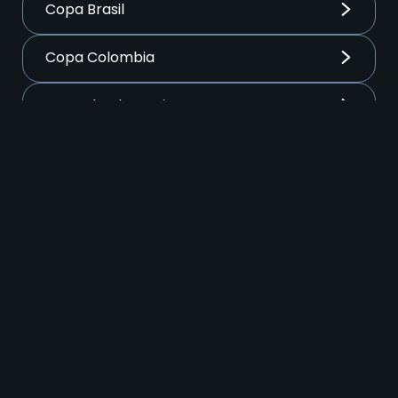
Copa Brasil
Copa Colombia
Copa de Alemania
Copa de Ecuador
Copa de Francia
Copa de Italia
Copa del Rey
COPA Libertadores
Copa Mundial - Eliminatorias