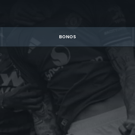
BONOS