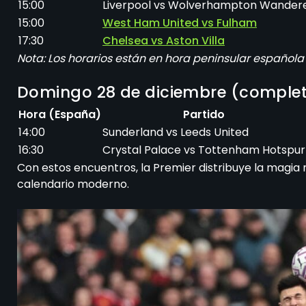
15:00
Liverpool vs Wolverhampton Wander
15:00
West Ham United vs Fulham
17:30
Chelsea vs Aston Villa
Nota: Los horarios están en hora peninsular española
Domingo 28 de diciembre (complet
Hora (España)
Partido
14:00
Sunderland vs Leeds United
16:30
Crystal Palace vs Tottenham Hotspur
Con estos encuentros, la Premier distribuye la magia 
calendario moderno.