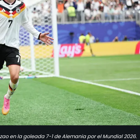
zao en la goleada 7-1 de Alemania por el Mundial 2026.