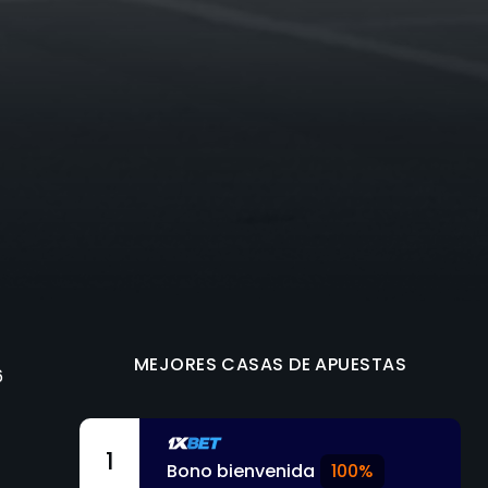
MEJORES CASAS DE APUESTAS
6
1
Bono bienvenida
100%