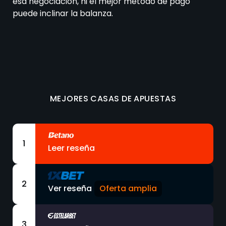
esa negociación, ni el mejor método de pago
puede inclinar la balanza.
MEJORES CASAS DE APUESTAS
1
Leer reseña
2
Ver reseña
Oferta amplia
3