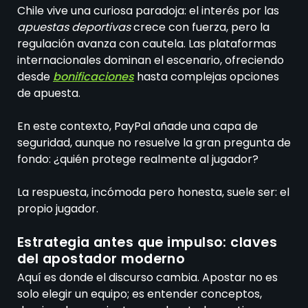
Chile vive una curiosa paradoja: el interés por las
apuestas deportivas
crece con fuerza, pero la
regulación avanza con cautela. Las plataformas
internacionales dominan el escenario, ofreciendo
desde
bonificaciones
hasta complejas opciones
de apuesta.
En este contexto, PayPal añade una capa de
seguridad, aunque no resuelve la gran pregunta de
fondo: ¿quién protege realmente al jugador?
La respuesta, incómoda pero honesta, suele ser: el
propio jugador.
Estrategia antes que impulso: claves
del apostador moderno
Aquí es donde el discurso cambia. Apostar no es
solo elegir un equipo; es entender conceptos,