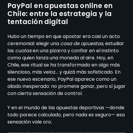
PayPal en apuestas online en
Chile: entre la estrategia y la
tentación digital
Hubo un tiempo en que apostar era casi un acto
ceremonial: elegir una
casa de apuestas
, estudiar
las
cuotas
en una pizarra y confiar en el instinto
como quien lanza una moneda al aire. Hoy, en
Chile, ese ritual se ha transformado en algo más
silencioso, más veloz… y quizá más sofisticado. En
ese nuevo escenario, PayPal aparece como un
aliado inesperado: no promete ganar, pero sí jugar
con cierta sensación de control.
Y en el mundo de las apuestas deportivas —donde
todo parece calculado, pero nada es seguro— esa
sensación vale oro.