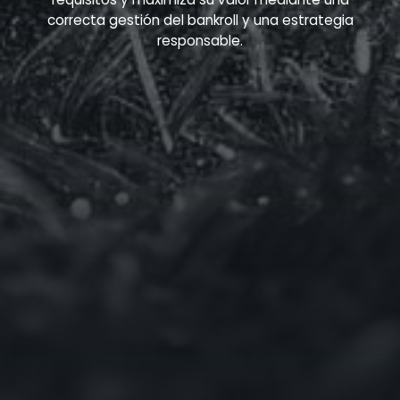
correcta gestión del bankroll y una estrategia
responsable.