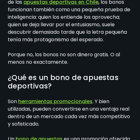
de las
apuestas deportivas en Chile
, los bonos
funcionan también como una pequeña prueba de
inteligencia: quien los entiende los aprovecha;
quien se deja llevar por el entusiasmo, suele
descubrir demasiado tarde que la letra pequeña
tenía más protagonismo del esperado.
Porque no, los bonos no son dinero gratis. O al
menos no exactamente.
¿Qué es un bono de apuestas
deportivas?
Son
herramientas promocionales
. Y bien
utilizadas, pueden convertirse en una ventaja real
dentro de un mercado cada vez más competitivo
y sofisticado.
Un
bono de apuestas
es una promoción ofrecida