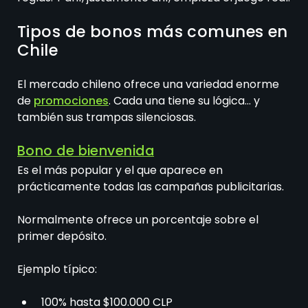
Tipos de bonos más comunes en
Chile
El mercado chileno ofrece una variedad enorme
de
promociones
. Cada una tiene su lógica… y
también sus trampas silenciosas.
Bono de bienvenida
Es el más popular y el que aparece en
prácticamente todas las campañas publicitarias.
Normalmente ofrece un porcentaje sobre el
primer depósito.
Ejemplo típico:
100% hasta $100.000 CLP