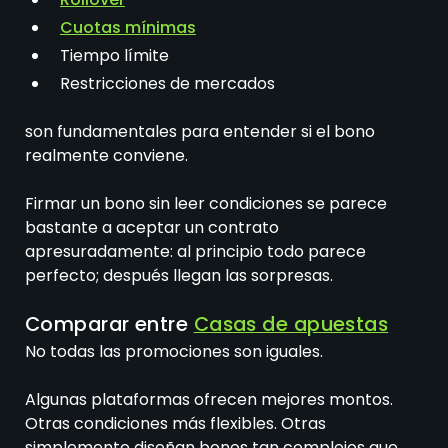
Cuotas mínimas
Tiempo límite
Restricciones de mercados
son fundamentales para entender si el bono
realmente conviene.
Firmar un bono sin leer condiciones se parece
bastante a aceptar un contrato
apresuradamente: al principio todo parece
perfecto; después llegan las sorpresas.
Comparar entre
Casas de apuestas
No todas las promociones son iguales.
Algunas plataformas ofrecen mejores montos.
Otras condiciones más flexibles. Otras
simplemente diseñan bonos tan complejos que