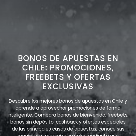
BONOS DE APUESTAS EN
CHILE: PROMOCIONES,
FREEBETS Y OFERTAS
EXCLUSIVAS
Descubre los mejores bonos de apuestas en Chile y
aprende a aprovechar promociones de forma
inteligente. Compara bonos de bienvenida, freebets,
bonos sin depósito, cashback y ofertas especiales
de las principales casas de apuestas, conoce sus
requisitos y maximiza su valor mediante una