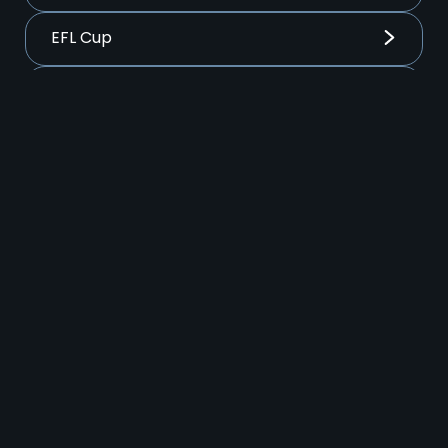
EFL Cup
FA Cup inglesa
La Liga
Liga De Campeones
Liga MX
Liga Profesional Argentina
LigaPro Ecuabet
Ligue 1 Francia