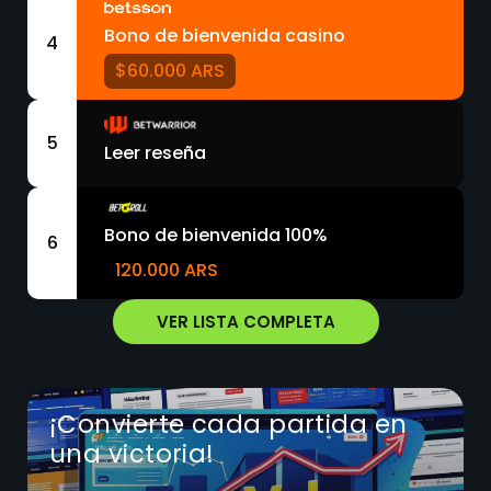
Bono de bienvenida casino
4
$60.000 ARS
5
Leer reseña
Bono de bienvenida 100%
6
120.000 ARS
VER LISTA COMPLETA
¡Convierte cada partida en
una victoria!