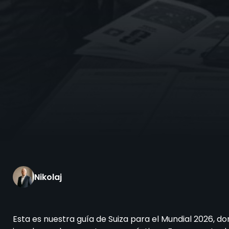
Nikolaj
Esta es nuestra guía de Suiza para el Mundial 2026, d