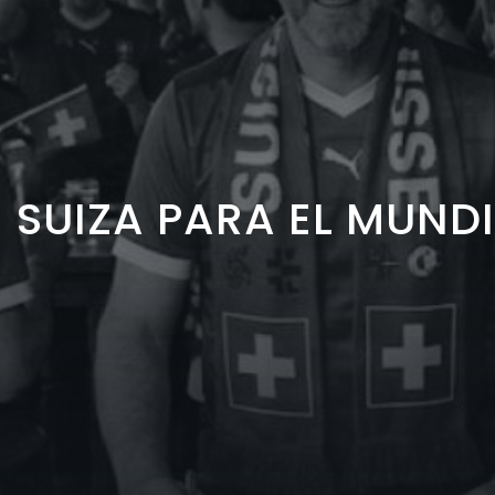
 SUIZA PARA EL MUND