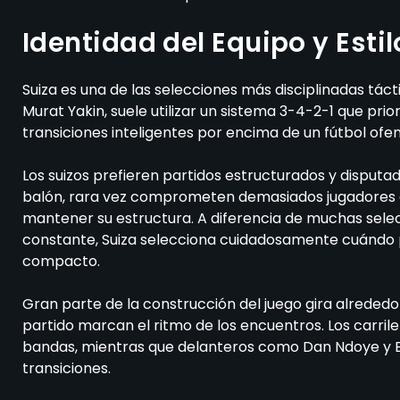
Identidad del Equipo y Esti
Suiza es una de las selecciones más disciplinadas táct
Murat Yakin, suele utilizar un sistema 3-4-2-1 que prio
transiciones inteligentes por encima de un fútbol ofens
Los suizos prefieren partidos estructurados y disputa
balón, rara vez comprometen demasiados jugadores
mantener su estructura. A diferencia de muchas sel
constante, Suiza selecciona cuidadosamente cuándo p
compacto.
Gran parte de la construcción del juego gira alreded
partido marcan el ritmo de los encuentros. Los carril
bandas, mientras que delanteros como Dan Ndoye y B
transiciones.