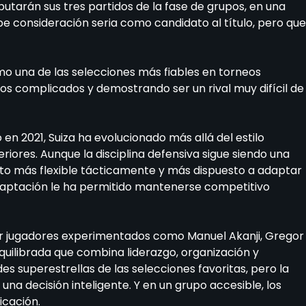
utarán sus tres partidos de la fase de grupos, en una
cibe consideración seria como candidato al título, pero que
mo una de las selecciones más fiables en torneos
s complicados y demostrando ser un rival muy difícil de
 en 2021, Suiza ha evolucionado más allá del estilo
iores. Aunque la disciplina defensiva sigue siendo una
elto más flexible tácticamente y más dispuesto a adaptar
adaptación le ha permitido mantenerse competitivo
or jugadores experimentados como Manuel Akanji, Gregor
equilibrada que combina liderazgo, organización y
s superestrellas de las selecciones favoritas, pero la
una decisión inteligente. Y en un grupo accesible, los
icación.