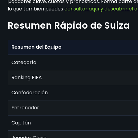
jugadores clave, cuotas y pronósticos. Forma parte d
lo que también puedes
consultar aquí y descubrir el a
Resumen Rápido de Suiza
Resumen del Equipo
Resumen del Equipo
Categoría
Ranking FIFA
Confederación
Entrenador
Capitán
Jugador Clave