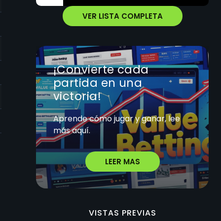
VER LISTA COMPLETA
¡Convierte cada
partida en una
victoria!
Aprende cómo jugar y ganar, lee
más aquí.
LEER MAS
VISTAS PREVIAS