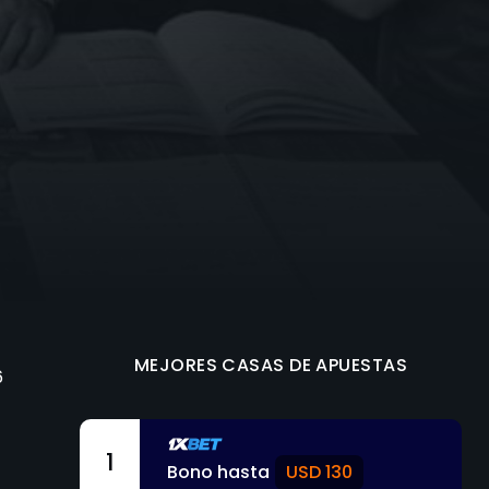
MEJORES CASAS DE APUESTAS
6
1
Bono hasta
USD 130