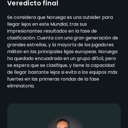
Veredicto final
Se considera que Noruega es una outsider para
llegar lejos en este Mundial, tras sus
impresionantes resultados en la fase de
clasificación. Cuenta con una gran generación de
grandes estrellas, y la mayoría de los jugadores
militan en las principales ligas europeas. Noruega
ha quedado encuadrada en un grupo difícil, pero
se espera que se clasifique, y tiene la capacidad
de llegar bastante lejos si evita a los equipos más
fuertes en las primeras rondas de la fase
eliminatoria.