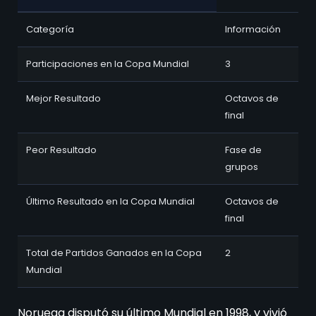
Historia en la Copa del Mundo
Categoría
Información
Participaciones en la Copa Mundial
3
Mejor Resultado
Octavos de
final
Peor Resultado
Fase de
grupos
Último Resultado en la Copa Mundial
Octavos de
final
Total de Partidos Ganados en la Copa
2
Mundial
Noruega disputó su último Mundial en 1998, y vivió