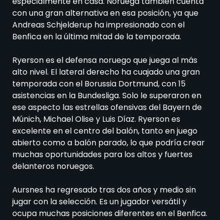
especialmente en casa. Noruega también cuenta
con una gran alternativa en esa posición, ya que
Andreas Schjelderup ha impresionado con el
Benfica en la última mitad de la temporada.
Ryerson es el defensa noruego que juega al más
alto nivel. El lateral derecho ha cuajado una gran
temporada con el Borussia Dortmund, con 15
asistencias en la Bundesliga. Solo le superaron en
ese aspecto las estrellas ofensivas del Bayern de
Múnich, Michael Olise y Luis Díaz. Ryerson es
excelente en el centro del balón, tanto en juego
abierto como a balón parado, lo que podría crear
muchas oportunidades para los altos y fuertes
delanteros noruegos.
Aursnes ha regresado tras dos años y medio sin
jugar con la selección. Es un jugador versátil y
ocupa muchas posiciones diferentes en el Benfica.