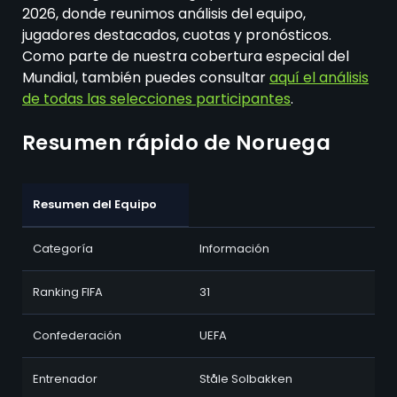
2026, donde reunimos análisis del equipo,
jugadores destacados, cuotas y pronósticos.
Como parte de nuestra cobertura especial del
Mundial, también puedes consultar
aquí el análisis
de todas las selecciones participantes
.
Resumen rápido de Noruega
Resumen del Equipo
Resumen del Equipo
Categoría
Información
Ranking FIFA
31
Confederación
UEFA
Entrenador
Ståle Solbakken