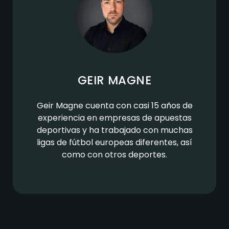
GEIR MAGNE
Geir Magne cuenta con casi 15 años de
experiencia en empresas de apuestas
deportivas y ha trabajado con muchas
ligas de fútbol europeas diferentes, así
como con otros deportes.