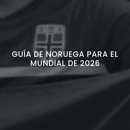
GUÍA DE NORUEGA PARA EL
MUNDIAL DE 2026