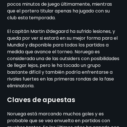
pocos minutos de juego últimamente, mientras
que el portero titular apenas ha jugado con su
club esta temporada.
El capitán Martin Ødegaard ha sufrido lesiones, y
queda por ver si estará en su mejor forma para el
Mundial y disponible para todos los partidos a
medida que avance el torneo. Noruega es
considerada una de las outsiders con posibilidades
de llegar lejos, pero le ha tocado un grupo
bastante difícil y también podría enfrentarse a
rivales fuertes en las primeras rondas de la fase
eliminatoria.
Claves de apuestas
Noruega está marcando muchos goles y es
probable que se vea envuelta en partidos con