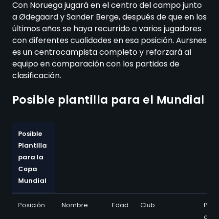
Con Noruega jugará en el centro del campo junto
a Ødegaard y Sander Berge, después de que en los
últimos años se haya recurrido a varios jugadores
con diferentes cualidades en esa posición. Aursnes
es un centrocampista completo y reforzará al
equipo en comparación con los partidos de
clasificación.
Posible plantilla para el Mundial
Posible
Plantilla
para la
Copa
Mundial
Posible
Posición
Nombre
Edad
Club
Part
Plantilla
con