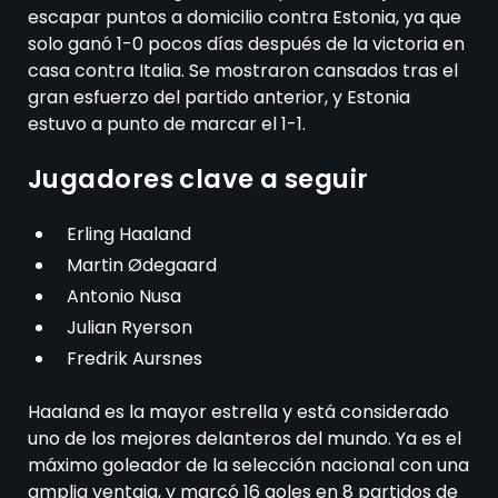
escapar puntos a domicilio contra Estonia, ya que
solo ganó 1-0 pocos días después de la victoria en
casa contra Italia. Se mostraron cansados tras el
gran esfuerzo del partido anterior, y Estonia
estuvo a punto de marcar el 1-1.
Jugadores clave a seguir
Erling Haaland
Martin Ødegaard
Antonio Nusa
Julian Ryerson
Fredrik Aursnes
Haaland es la mayor estrella y está considerado
uno de los mejores delanteros del mundo. Ya es el
máximo goleador de la selección nacional con una
amplia ventaja, y marcó 16 goles en 8 partidos de