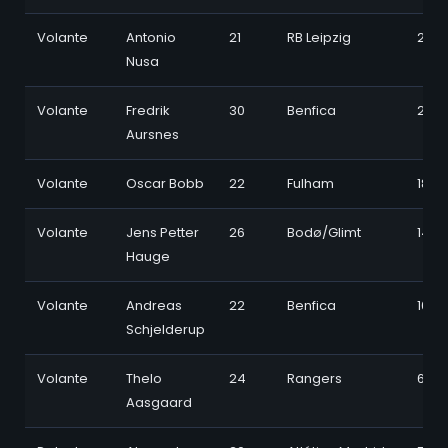
Volante
Antonio
21
RB Leipzig
22
Nusa
Volante
Fredrik
30
Benfica
20
Aursnes
Volante
Oscar Bobb
22
Fulham
18
Volante
Jens Petter
26
Bodø/Glimt
14
Hauge
Volante
Andreas
22
Benfica
10
Schjelderup
Volante
Thelo
24
Rangers
6
Aasgaard