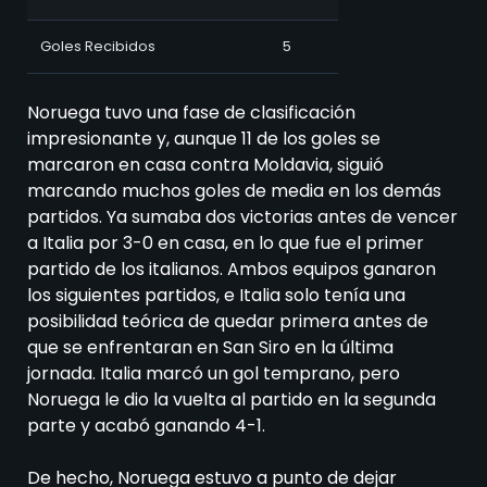
Goles Recibidos
5
Noruega tuvo una fase de clasificación
impresionante y, aunque 11 de los goles se
marcaron en casa contra Moldavia, siguió
marcando muchos goles de media en los demás
partidos. Ya sumaba dos victorias antes de vencer
a Italia por 3-0 en casa, en lo que fue el primer
partido de los italianos. Ambos equipos ganaron
los siguientes partidos, e Italia solo tenía una
posibilidad teórica de quedar primera antes de
que se enfrentaran en San Siro en la última
jornada. Italia marcó un gol temprano, pero
Noruega le dio la vuelta al partido en la segunda
parte y acabó ganando 4-1.
De hecho, Noruega estuvo a punto de dejar