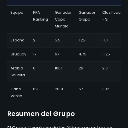
Resumen Del
Cuotas
Equipo
FIFA
Ganador
Ganador
Clasificación
Grupo H
Ranking
Copa
Grupo
- Si
Mundial
España
2
5.5
1.25
1.01
Uruguay
17
67
4.75
1.125
Arabia
61
1001
26
2.3
Saudita
Cabo
69
2001
67
302
Verde
Resumen del Grupo
El Grupo H será uno de los últimos en entrar en