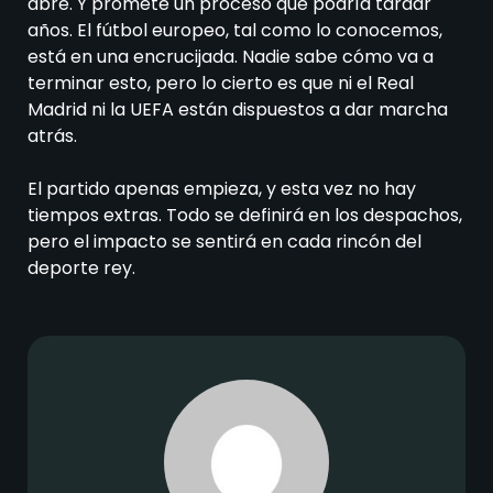
abre. Y promete un proceso que podría tardar
años. El fútbol europeo, tal como lo conocemos,
está en una encrucijada. Nadie sabe cómo va a
terminar esto, pero lo cierto es que ni el Real
Madrid ni la UEFA están dispuestos a dar marcha
atrás.
El partido apenas empieza, y esta vez no hay
tiempos extras. Todo se definirá en los despachos,
pero el impacto se sentirá en cada rincón del
deporte rey.