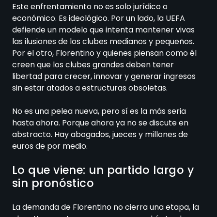
Este enfrentamiento no es solo jurídico o
económico. Es ideológico. Por un lado, la UEFA
defiende un modelo que intenta mantener vivas
las ilusiones de los clubes medianos y pequeños.
Por el otro, Florentino y quienes piensan como él
creen que los clubes grandes deben tener
libertad para crecer, innovar y generar ingresos
sin estar atados a estructuras obsoletas.
No es una pelea nueva, pero sí es la más seria
hasta ahora. Porque ahora ya no se discute en
abstracto. Hay abogados, jueces y millones de
euros de por medio.
Lo que viene: un partido largo y
sin pronóstico
La demanda de Florentino no cierra una etapa, la