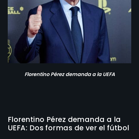
Florentino Pérez demanda a la UEFA
Florentino Pérez demanda a la
UEFA: Dos formas de ver el fútbol