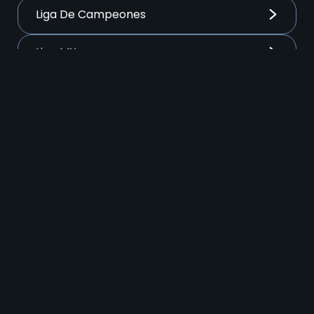
Liga De Campeones
Liga MX
Liga Profesional Argentina
LigaPro Ecuabet
Ligue 1 Francia
Major League Soccer EE.UU
Premier League
Primera A Liga BetPlay Colombia