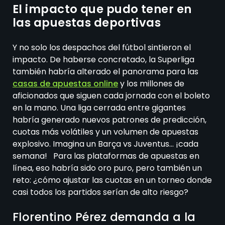
El impacto que pudo tener en
las apuestas deportivas
Y no solo los despachos del fútbol sintieron el
impacto. De haberse concretado, la Superliga
también habría alterado el panorama para las
casas de apuestas online
y los millones de
aficionados que siguen cada jornada con el boleto
en la mano. Una liga cerrada entre gigantes
habría generado nuevos patrones de predicción,
cuotas más volátiles y un volumen de apuestas
explosivo. Imagina un Barça vs Juventus… ¡cada
semana! Para las plataformas de apuestas en
línea, eso habría sido oro puro, pero también un
reto: ¿cómo ajustar las cuotas en un torneo donde
casi todos los partidos serían de alto riesgo?
Florentino Pérez demanda a la