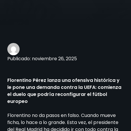
Publicado:
noviembre 26, 2025
Florentino Pérez lanza una ofensiva histórica y
le pone una demanda contra la UEFA: comienza
el duelo que podría reconfigurar el fútbol
europeo
Florentino no da pasos en falso. Cuando mueve
ficha, lo hace a lo grande. Esta vez, el presidente
del Real Madrid ha decidido ir con todo contra la