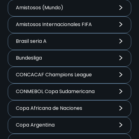
Amistosos (Mundo)
Amistosos Internacionales FIFA
Brasil seria A
Bundesliga
CONCACAF Champions League
CONMEBOL Copa Sudamericana
Copa Africana de Naciones
Copa Argentina