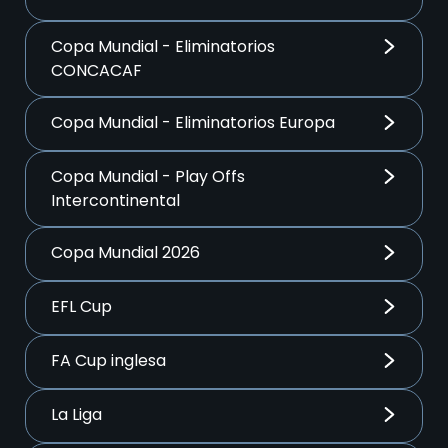
Copa Mundial - Eliminatorios
CONCACAF
Copa Mundial - Eliminatorios Europa
Copa Mundial - Play Offs
Intercontinental
Copa Mundial 2026
EFL Cup
FA Cup inglesa
La Liga