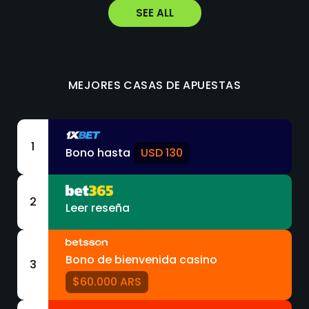
SEE ALL
MEJORES CASAS DE APUESTAS
1
Bono hasta
USD 130
2
Leer reseña
Bono de bienvenida casino
3
$60.000 ARS