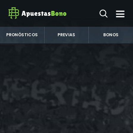
PRONÓSTICOS
PREVIAS
BONOS