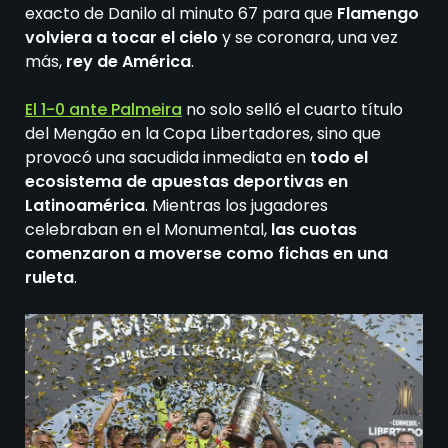
exacto de Danilo al minuto 67 para que
Flamengo
volviera a tocar el cielo
y se coronara, una vez
más,
rey de América
.
El 1-0 ante Palmeira
no solo selló el cuarto título
del Mengão en la Copa Libertadores, sino que
provocó una sacudida inmediata en
todo el
ecosistema de apuestas deportivas en
Latinoamérica
. Mientras los jugadores
celebraban en el Monumental,
las cuotas
comenzaron a moverse como fichas en una
ruleta
.