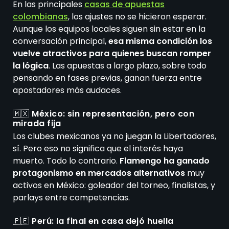
En las principales
casas de apuestas
colombianas
, los ajustes no se hicieron esperar.
Aunque los equipos locales siguen sin estar en la
conversación principal,
esa misma condición los
vuelve atractivos para quienes buscan romper
la lógica
. Las apuestas a largo plazo, sobre todo
pensando en fases previas, ganan fuerza entre
apostadores más audaces.
🇲🇽
México: sin representación, pero con
mirada fija
Los clubes mexicanos ya no juegan la Libertadores,
sí. Pero eso no significa que el interés haya
muerto. Todo lo contrario.
Flamengo ha ganado
protagonismo en mercados alternativos
muy
activos en México: goleador del torneo, finalistas, y
parlays entre competencias.
🇵🇪
Perú: la final en casa dejó huella