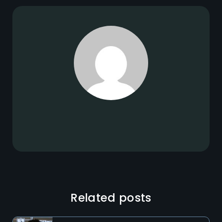
Related posts