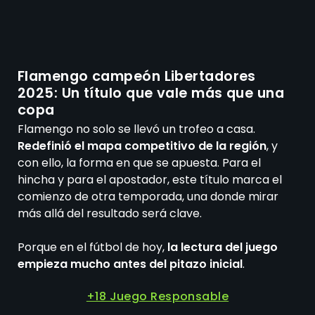
Flamengo campeón Libertadores
2025: Un título que vale más que una
copa
Flamengo no solo se llevó un trofeo a casa.
Redefinió el mapa competitivo de la región
, y
con ello, la forma en que se apuesta. Para el
hincha y para el apostador, este título marca el
comienzo de otra temporada, una donde mirar
más allá del resultado será clave.
Porque en el fútbol de hoy,
la lectura del juego
empieza mucho antes del pitazo inicial
.
+18 Juego Responsable