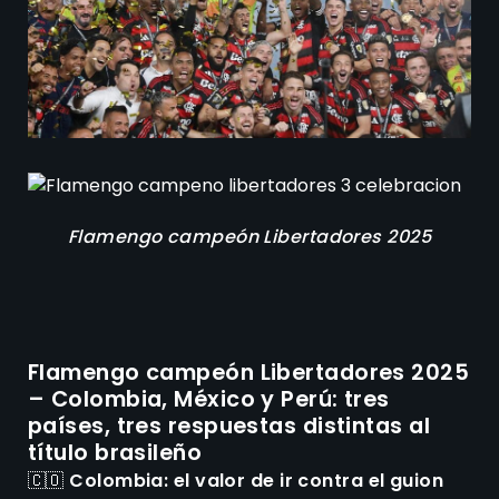
Flamengo campeón Libertadores 2025
Flamengo campeón Libertadores 2025
– Colombia, México y Perú: tres
países, tres respuestas distintas al
título brasileño
🇨🇴
Colombia: el valor de ir contra el guion