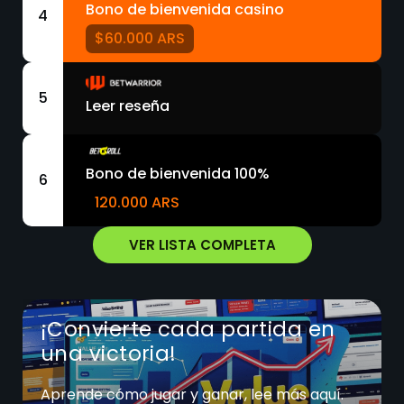
Bono de bienvenida casino
4
$60.000 ARS
5
Leer reseña
Bono de bienvenida 100%
6
120.000 ARS
VER LISTA COMPLETA
¡Convierte cada partida en
una victoria!
Aprende cómo jugar y ganar, lee más aquí.