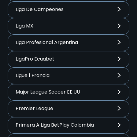
Liga De Campeones
Liga MX
Liga Profesional Argentina
LigaPro Ecuabet
Ligue 1 Francia
Major League Soccer EE.UU
Premier League
Primera A Liga BetPlay Colombia