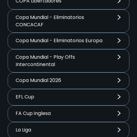
COPA Libertadores
Copa Mundial - Eliminatorios
CONCACAF
Copa Mundial - Eliminatorios Europa
Copa Mundial - Play Offs
Intercontinental
Copa Mundial 2026
EFL Cup
FA Cup inglesa
La Liga