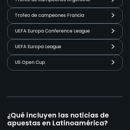
Trofeo de campeones Francia
UEFA Europa Conference League
UEFA Europa League
US Open Cup
¿Qué incluyen las noticias de
apuestas en Latinoamérica?