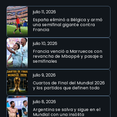
julio 11, 2026
España eliminó a Bélgica y armó
una semifinal gigante contra
Francia
julio 10, 2026
Francia venció a Marruecos con
revancha de Mbappé y pasaje a
semifinales
julio 9, 2026
Cuartos de Final del Mundial 2026
y los partidos que definen todo
julio 8, 2026
Argentina se salva y sigue en el
Mundial con una insólita