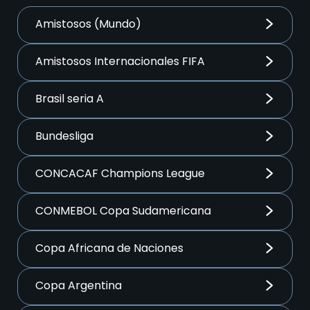
Amistosos (Mundo)
Amistosos Internacionales FIFA
Brasil seria A
Bundesliga
CONCACAF Champions League
CONMEBOL Copa Sudamericana
Copa Africana de Naciones
Copa Argentina