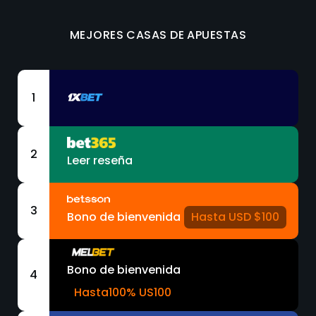
MEJORES CASAS DE APUESTAS
1
2
Leer reseña
3
Bono de bienvenida
Hasta USD $100
Bono de bienvenida
4
Hasta100% US100