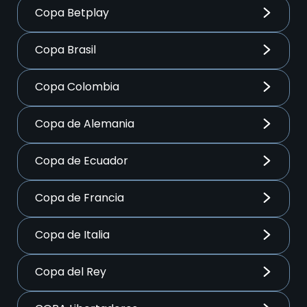
Copa Betplay
Copa Brasil
Copa Colombia
Copa de Alemania
Copa de Ecuador
Copa de Francia
Copa de Italia
Copa del Rey