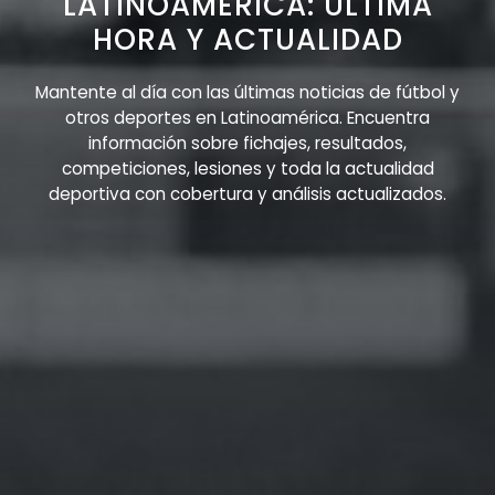
LATINOAMÉRICA: ÚLTIMA
HORA Y ACTUALIDAD
Mantente al día con las últimas noticias de fútbol y
otros deportes en Latinoamérica. Encuentra
información sobre fichajes, resultados,
competiciones, lesiones y toda la actualidad
deportiva con cobertura y análisis actualizados.