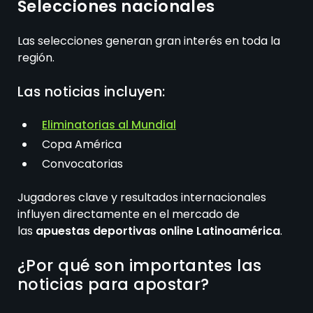
Selecciones nacionales
Las selecciones generan gran interés en toda la
región.
Las noticias incluyen:
Eliminatorias al Mundial
Copa América
Convocatorias
Jugadores clave y resultados internacionales
influyen directamente en el mercado de
las
apuestas deportivas online Latinoamérica
.
¿Por qué son importantes las
noticias para apostar?