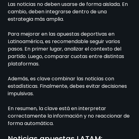
Las noticias no deben usarse de forma aislada. En
cambio, deben integrarse dentro de una
estrategia más amplia.
Para mejorar en las apuestas deportivas en
Latinoamérica, es recomendable seguir varios
pasos. En primer lugar, analizar el contexto del
partido. Luego, comparar cuotas entre distintas
plataformas.
Además, es clave combinar las noticias con
estadísticas. Finalmente, debes evitar decisiones
impulsivas.
En resumen, la clave está en interpretar
correctamente la información y no reaccionar de
forma automática.
Noticias apuestas LATAM: