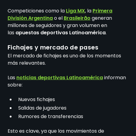
Competiciones como la
Liga MX
, la
Primera
División Argentina
o el
Brasileirão
generan
millones de seguidores y gran volumen en
las
apuestas deportivas Latinoamérica
.
Fichajes y mercado de pases
El mercado de fichajes es uno de los momentos
más relevantes.
Las
noticias deportivas Latinoamérica
informan
sobre:
Nuevos fichajes
Salidas de jugadores
Rumores de transferencias
Esto es clave, ya que los movimientos de