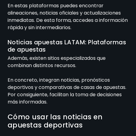
En estas plataformas puedes encontrar
alineaciones, noticias oficiales y actualizaciones
inmediatas. De esta forma, accedes a información
rápida y sin intermediarios.
Noticias apuestas LATAM: Plataformas
de apuestas
Además, existen sitios especializados que
combinan distintos recursos.
En concreto, integran noticias, pronósticos
deportivos y comparativas de casas de apuestas.
Por consiguiente, facilitan la toma de decisiones
más informadas.
Cómo usar las noticias en
apuestas deportivas