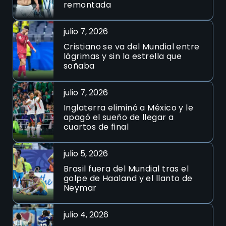
remontada
julio 7, 2026
Cristiano se va del Mundial entre
lágrimas y sin la estrella que
soñaba
julio 7, 2026
Inglaterra eliminó a México y le
apagó el sueño de llegar a
cuartos de final
julio 5, 2026
Brasil fuera del Mundial tras el
golpe de Haaland y el llanto de
Neymar
julio 4, 2026