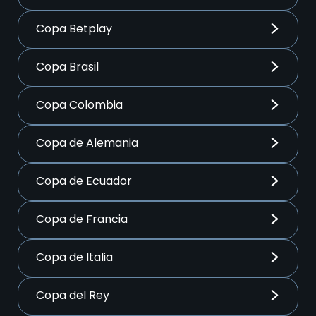
Copa Betplay
Copa Brasil
Copa Colombia
Copa de Alemania
Copa de Ecuador
Copa de Francia
Copa de Italia
Copa del Rey