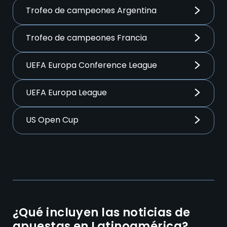
Trofeo de campeones Argentina
Trofeo de campeones Francia
UEFA Europa Conference League
UEFA Europa League
US Open Cup
¿Qué incluyen las noticias de
apuestas en Latinoamérica?