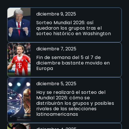
diciembre 9, 2025
Sorteo Mundial 2026: así
quedaron los grupos tras el
sorteo histórico en Washington
diciembre 7, 2025
Fin de semana del 5 al 7 de
diciembre bastante movido en
Europa
diciembre 5, 2025
Hoy se realizará el sorteo del
Mundial 2026: cómo se
distribuirán los grupos y posibles
rivales de las selecciones
latinoamericanas