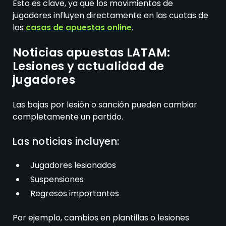
Esto es clave, ya que los movimientos de
jugadores influyen directamente en las cuotas de
las
casas de apuestas online
.
Noticias apuestas LATAM:
Lesiones y actualidad de
jugadores
Las bajas por lesión o sanción pueden cambiar
completamente un partido.
Las noticias incluyen:
Jugadores lesionados
Suspensiones
Regresos importantes
Por ejemplo, cambios en plantillas o lesiones