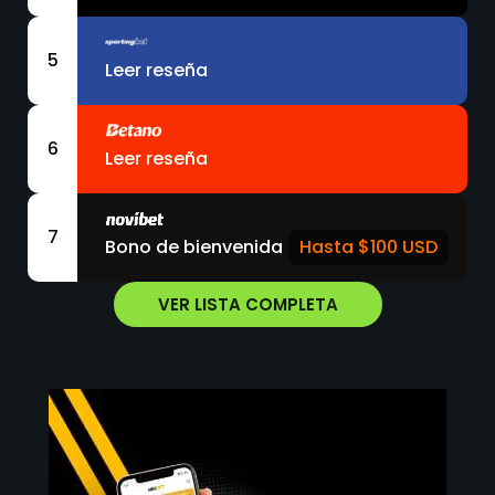
5
Leer reseña
6
Leer reseña
7
Bono de bienvenida
Hasta $100 USD
VER LISTA COMPLETA