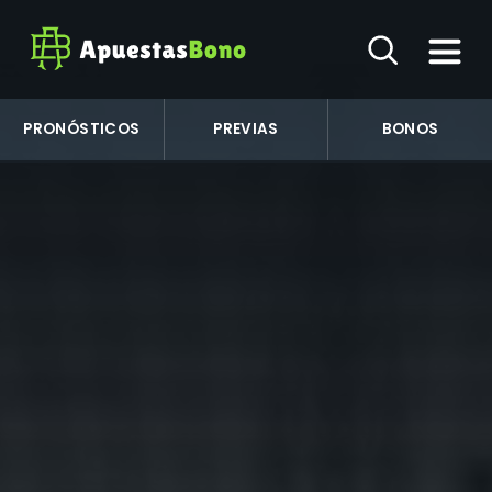
PRONÓSTICOS
PREVIAS
BONOS