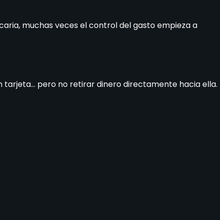
aria, muchas veces el control del gasto empieza a
arjeta… pero no retirar dinero directamente hacia ella.