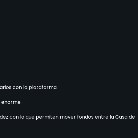
rios con la plataforma.
a enorme.
pidez con la que permiten mover fondos entre la Casa de