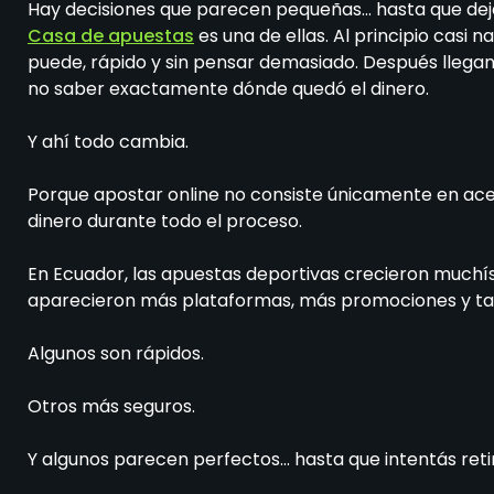
Hay decisiones que parecen pequeñas… hasta que deja
Casa de apuestas
es una de ellas. Al principio casi
puede, rápido y sin pensar demasiado. Después llegan 
no saber exactamente dónde quedó el dinero.
Y ahí todo cambia.
Porque apostar online no consiste únicamente en ac
dinero durante todo el proceso.
En Ecuador, las apuestas deportivas crecieron muchís
aparecieron más plataformas, más promociones y t
Algunos son rápidos.
Otros más seguros.
Y algunos parecen perfectos… hasta que intentás reti