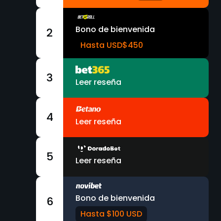
Bono de bienvenida
2
Hasta USD$450
3
Leer reseña
4
Leer reseña
5
Leer reseña
Bono de bienvenida
6
Hasta $100 USD