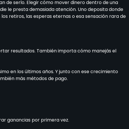
n de serlo. Elegir cómo mover dinero dentro de una
 nadie le presta demasiada atención. Uno deposita donde
los retiros, las esperas eternas o esa sensación rara de
ertar resultados. También importa cómo manejás el
imo en los últimos años. Y junto con ese crecimiento
ambién más métodos de pago.
rar ganancias por primera vez.