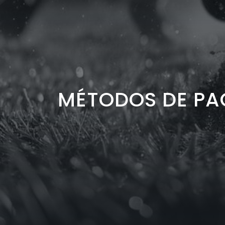
MÉTODOS DE PA