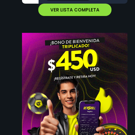
VER LISTA COMPLETA