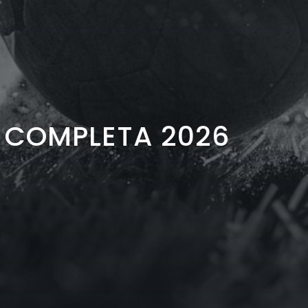
 COMPLETA 2026