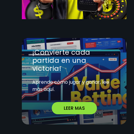
¡Convierte cada
partida en una
victoria!
Aprende cómo jugar y ganar, lee
más aquí.
LEER MAS