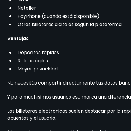
Neteller
PayPhone (cuando está disponible)
Otras billeteras digitales según la plataforma
Ventajas
Depósitos rápidos
Retiros ágiles
Mayor privacidad
No necesitás compartir directamente tus datos banca
Y para muchísimos usuarios eso marca una diferenci
Las billeteras electrónicas suelen destacar por la ra
apuestas y el usuario.