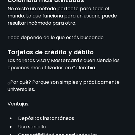
Colombia más utilizados
No existe un método perfecto para todo el
mundo. Lo que funciona para un usuario puede
resultar incómodo para otro.
Todo depende de lo que estés buscando.
Tarjetas de crédito y débito
Las tarjetas Visa y Mastercard siguen siendo las
opciones más utilizadas en Colombia.
¿Por qué? Porque son simples y prácticamente
universales.
Ventajas:
Depósitos instantáneos
Uso sencillo