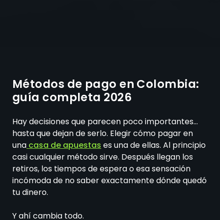
Métodos de pago en Colombia:
guía completa 2026
Hay decisiones que parecen poco importantes…
hasta que dejan de serlo. Elegir cómo pagar en
una
casa de apuestas
es una de ellas. Al principio
casi cualquier método sirve. Después llegan los
retiros, los tiempos de espera o esa sensación
incómoda de no saber exactamente dónde quedó
tu dinero.
Y ahí cambia todo.