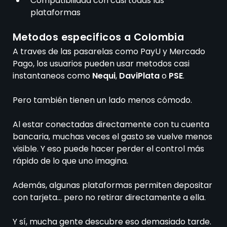
Compatibilidad con casi todas las
plataformas
Metodos especificos a Colombia
A traves de las pasarelas como PayU y Mercado
Pago, los usuarios pueden usar metodos casi
instantaneos como
Nequi
,
DaviPlata
o
PSE
.
Pero también tienen un lado menos cómodo.
Al estar conectadas directamente con tu cuenta
bancaria, muchas veces el gasto se vuelve menos
visible. Y eso puede hacer perder el control más
rápido de lo que uno imagina.
Además, algunas plataformas permiten depositar
con tarjeta… pero no retirar directamente a ella.
Y sí, mucha gente descubre eso demasiado tarde.