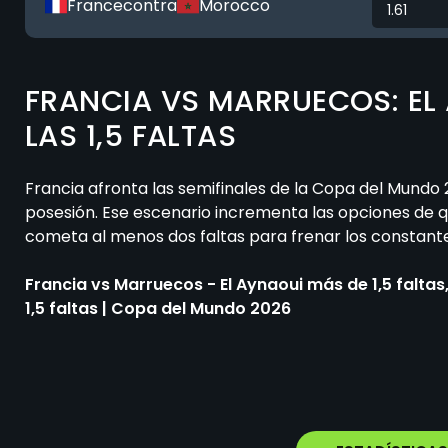
France
contra
Morocco
1.61
FRANCIA VS MARRUECOS: EL
LAS 1,5 FALTAS
Francia afronta las semifinales de la Copa del Mundo
posesión. Ese escenario incrementa las opciones de 
cometa al menos dos faltas para frenar los constante
Francia vs Marruecos - El Aynaoui más de 1,5 faltas
1,5 faltas | Copa del Mundo 2026