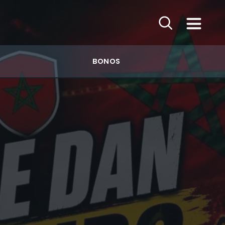
BONOS