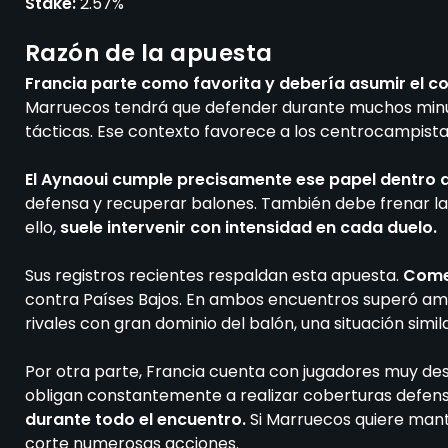
Stake:
2.57%
Razón de la apuesta
Francia parte como favorita y debería asumir el cont
Marruecos tendrá que defender durante muchos minut
tácticas. Ese contexto favorece a los centrocampistas
El Aynaoui cumple precisamente ese papel dentro 
defensa y recuperar balones. También debe frenar las
ello,
suele intervenir con intensidad en cada duelo.
Sus registros recientes respaldan esta apuesta.
Comet
contra Países Bajos. En ambos encuentros superó amp
rivales con gran dominio del balón, una situación simila
Por otra parte, Francia cuenta con jugadores muy de
obligan constantemente a realizar coberturas defens
durante todo el encuentro.
Si Marruecos quiere mant
corte numerosas acciones.