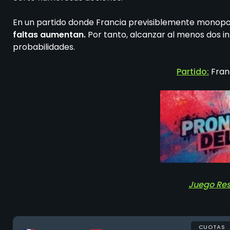
En un partido donde Francia previsiblemente monopol
faltas aumentan.
Por tanto, alcanzar al menos dos i
probabilidades.
Partido:
Fran
Juego Re
CUOTAS