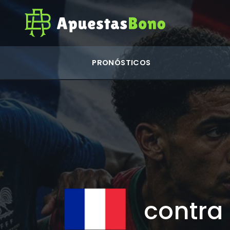
PRONÓSTICOS
contra