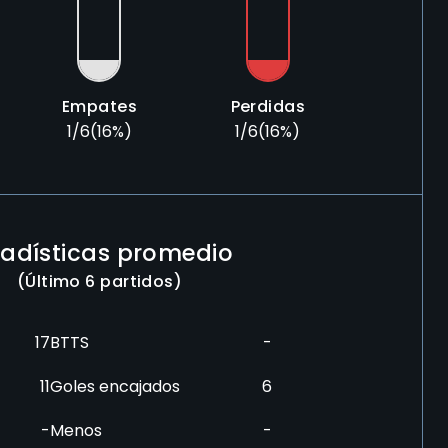
Empates
Perdidas
1/6
(16%)
1/6
(16%)
tadísticas promedio
(Último 6 partidos)
17
BTTS
-
11
Goles encajados
6
-
Menos
-