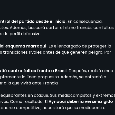
rol del partido desde el inicio.
En consecuencia,
os. Además, buscará cortar el ritmo francés con faltas
 de perfil defensivo.
del esquema marroquí.
Es el encargado de proteger la
 transiciones rivales antes de que generen peligro. Por
ió cuatro faltas frente a Brasil.
Después, realizó cinco
liamente la línea propuesta. Además, se enfrentó a
r a la que vivirá ante Francia.
sequilibrantes en ataque. Sus mediocampistas y extremo
ivas. Como resultado,
El Aynaoui debería verse exigido
enerse competitivo, necesitará que su mediocentro