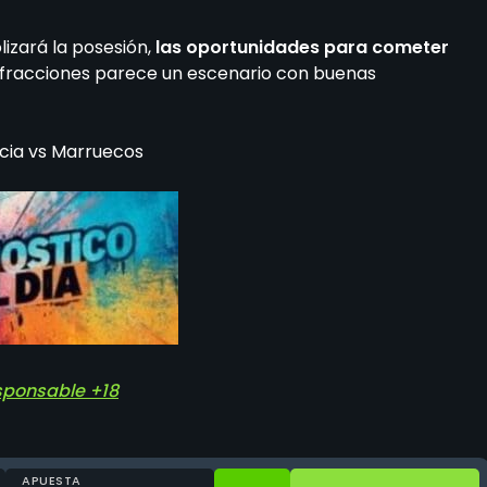
izará la posesión,
las oportunidades para cometer
nfracciones parece un escenario con buenas
cia vs Marruecos
sponsable +18
APUESTA