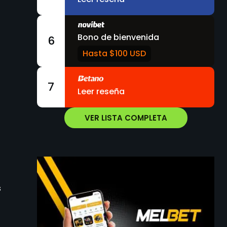
Bono de bienvenida
6
Hasta $100 USD
7
Leer reseña
VER LISTA COMPLETA
s