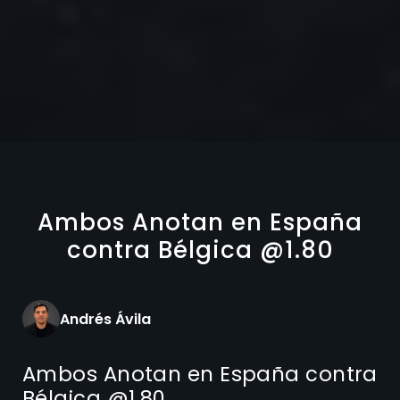
Ambos Anotan en España
contra Bélgica @1.80
Andrés Ávila
Ambos Anotan en España contra
Bélgica @1.80