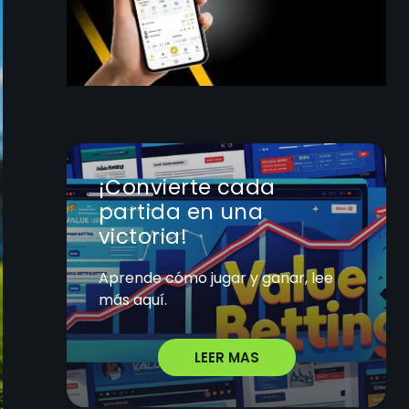
¡Convierte cada
partida en una
victoria!
Aprende cómo jugar y ganar, lee
más aquí.
LEER MAS