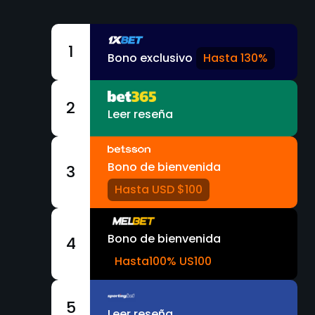
1
Bono exclusivo
Hasta 130%
2
Leer reseña
Bono de bienvenida
3
Hasta USD $100
Bono de bienvenida
4
Hasta100% US100
5
Leer reseña