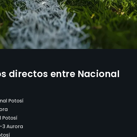
s directos entre Nacional
nal Potosí
rora
l Potosí
1-3 Aurora
otosí