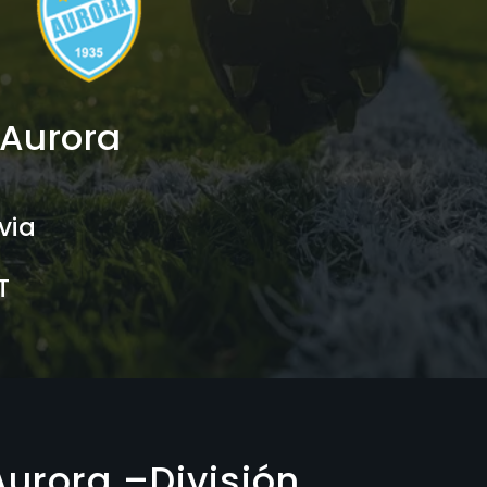
 Aurora
via
T
Aurora –División