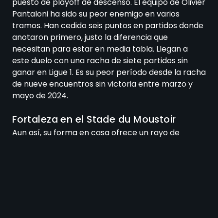
puesto de playoff de descenso. El equipo de Olivier
Pantaloni ha sido su peor enemigo en varios
tramos. Han cedido seis puntos en partidos donde
anotaron primero, justo la diferencia que
necesitan para estar en media tabla. Llegan a
este duelo con una racha de siete partidos sin
ganar en Ligue 1. Es su peor período desde la racha
de nueve encuentros sin victoria entre marzo y
mayo de 2024.
Fortaleza en el Stade du Moustoir
Aun así, su forma en casa ofrece un rayo de
esperanza. Sus dos victorias en liga esta
temporada fueron en el Stade du Moustoir. Allí
están invictos en cuatro partidos. También han
marcado en nueve encuentros consecutivos
como locales. Trece de sus quince goles han
llegado frente a su afición. Lorient sumó puntos en
tres de sus últimos cuatro duelos en casa contra