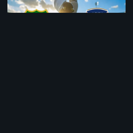
Deportivo Maldonado contra Albion juegan el 10
de Julio.
Historial de enfrentamientos
entre Deportivo Maldonado
contra Albion
Los enfrentamientos recientes muestran una
rivalidad más equilibrada de lo que indican las