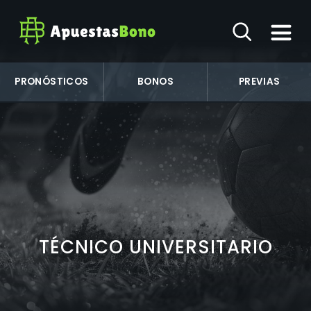
PRONÓSTICOS
BONOS
PREVIAS
TÉCNICO UNIVERSITARIO