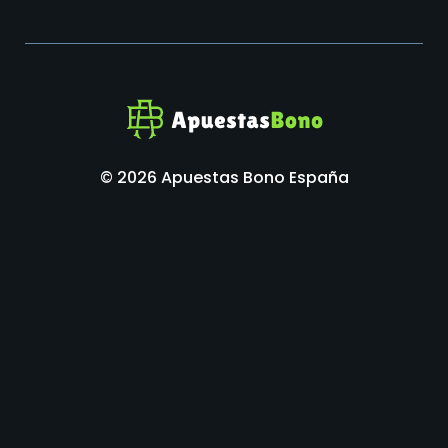
© 2026 Apuestas Bono España
Política de privacidad
Términos y condiciones
Juego responsable
Contáctanos
Conoce al Equipo Detrás de Nuestros Pronósticos