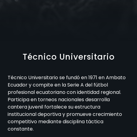
Técnico Universitario
Técnico Universitario se fundó en 1971 en Ambato
Ecuador y compite en la Serie A del fútbol
profesional ecuatoriano con identidad regional.
Participa en torneos nacionales desarrolla
cantera juvenil fortalece su estructura
institucional deportiva y promueve crecimiento
competitivo mediante disciplina táctica
constante.