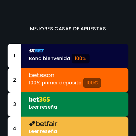
MEJORES CASAS DE APUESTAS
1
Bono bienvenida
100%
2
100% primer depósito
100€
3
Leer reseña
4
Leer reseña