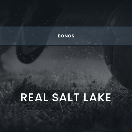
BONOS
REAL SALT LAKE