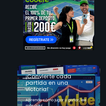
¡Convierte cada
partida en una
victoria!
Aprende cómo jugar y ganar, lee
más aquí.