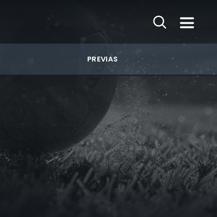
PREVIAS