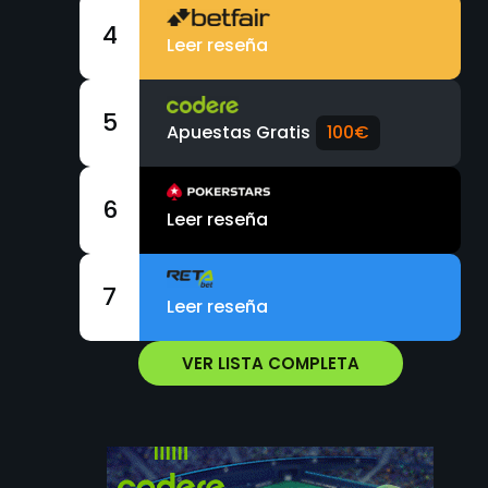
4
Leer reseña
5
Apuestas Gratis
100€
6
Leer reseña
7
Leer reseña
VER LISTA COMPLETA