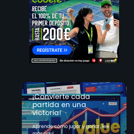
¡Convierte cada
partida en una
victoria!
Aprende cómo jugar y ganar, lee
más aquí.