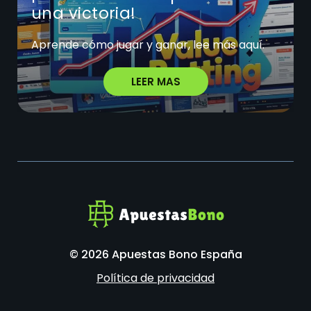
una victoria!
Aprende cómo jugar y ganar, lee más aquí.
LEER MAS
© 2026 Apuestas Bono España
Política de privacidad
Términos y condiciones