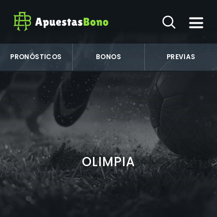
PRONÓSTICOS
BONOS
PREVIAS
OLIMPIA