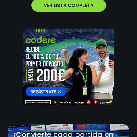
VER LISTA COMPLETA
¡Convierte cada partida en