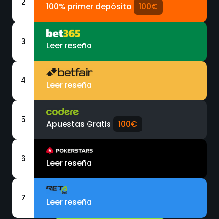
2
100% primer depósito
100€
3
Leer reseña
4
Leer reseña
5
Apuestas Gratis
100€
6
Leer reseña
7
Leer reseña