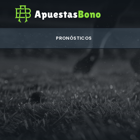
PRONÓSTICOS