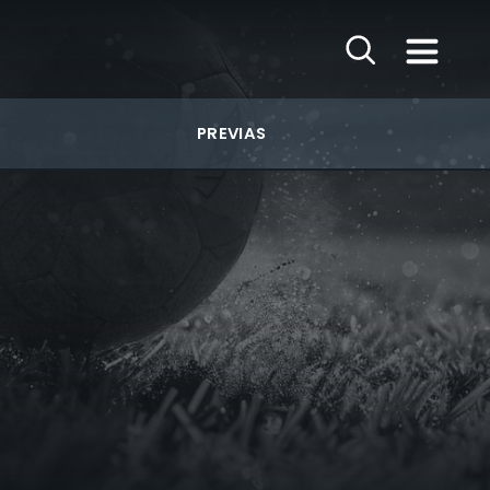
PREVIAS