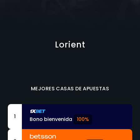
Lorient
MEJORES CASAS DE APUESTAS
1
Bono bienvenida
100%