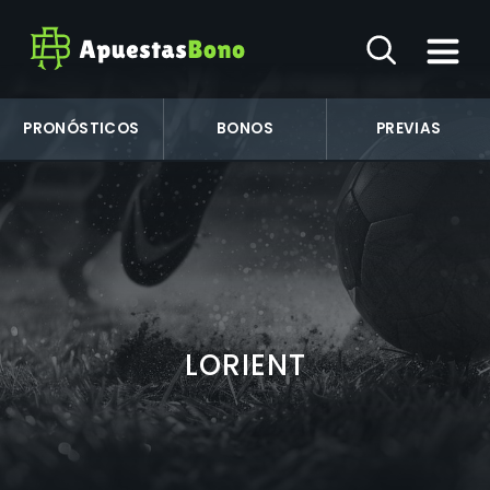
PRONÓSTICOS
BONOS
PREVIAS
LORIENT