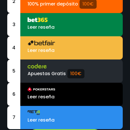
2
100% primer depósito
100€
3
Leer reseña
4
Leer reseña
5
Apuestas Gratis
100€
6
Leer reseña
7
Leer reseña